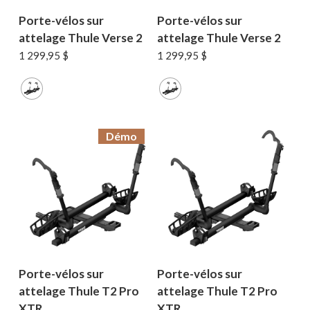
Porte-vélos sur
Porte-vélos sur
attelage Thule Verse 2
attelage Thule Verse 2
1 299,95
$
1 299,95
$
Votre panier est vide.
Démo
MAGASINER EN LIGNE
Porte-vélos sur
Porte-vélos sur
attelage Thule T2 Pro
attelage Thule T2 Pro
XTR
XTR