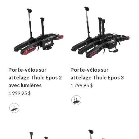
décroissant
Porte-vélos sur
Porte-vélos sur
attelage Thule Epos 2
attelage Thule Epos 3
avec lumières
1 799,95
$
1 999,95
$