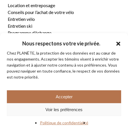
Location et entreposage
Conseils pour l’achat de votre vélo
Entretien vélo
Entretien ski
Programme d’échange
Nous respectons votre vie privée.
CENTRE D’AIDE
Chez PLANÈTE, la protection de vos données est au cœur de
nos engagements. Accepter les témoins visent à enrichir votre
Termes et conditions de vente
navigation et à ajuster notre contenu à vos préférences. Vous
Retours et remboursements
pouvez naviguer en toute confiance, le respect de vos données
Politique de confidentialité
est notre priorité.
Contact
Sous-total:
0,00
$
Accepter
VOIR LE PANIER
© 2026 PLANÈTE CYCLE & SKI. Tous droits réservés.
Voir les préférences
COMMANDER
facebook
instagram
Politique de confidentialité