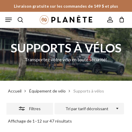
Skip
Livraison gratuite sur les commandes de 149 $ et plus
to
Fermer
Panier
Fermer
Menu
le
main
les
panier
search
account
content
filtres
SUPPORTS À VÉLOS
Transportez votre vélo en toute sécurité!
Accueil
Équipement de vélo
Supports à vélos
Filtres
Tri par tarif décroissant
Trié
Affichage de 1–12 sur 47 résultats
par
prix