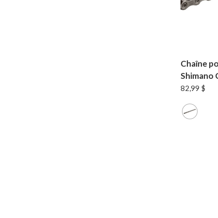
Chaîne po
Shimano 
82,99
$