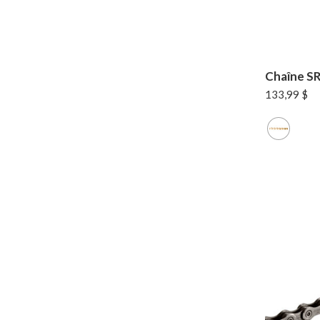
Chaîne S
133,99
$