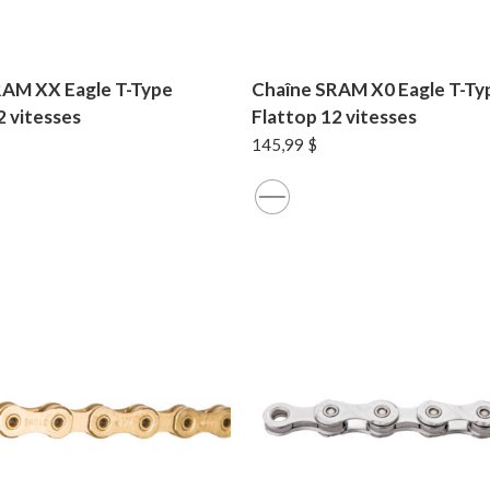
RAM XX Eagle T-Type
Chaîne SRAM X0 Eagle T-Ty
2 vitesses
Flattop 12 vitesses
145,99
$