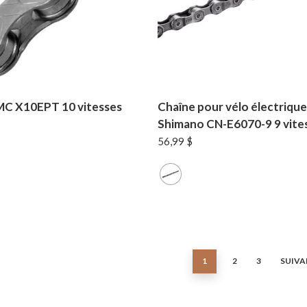
MC X10EPT 10 vitesses
Chaîne pour vélo électrique
Shimano CN-E6070-9 9 vite
56,99
$
1
2
3
SUIVA