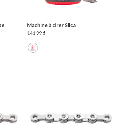
pe
Machine à cirer Silca
141,99
$