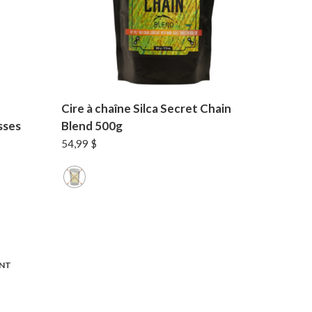
Cire à chaîne Silca Secret Chain
sses
Blend 500g
54,99
$
NT