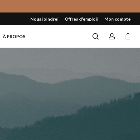
Fermer
le
Nous joindre
Offres d'emploi
Mon compte
panier
search
account
À PROPOS