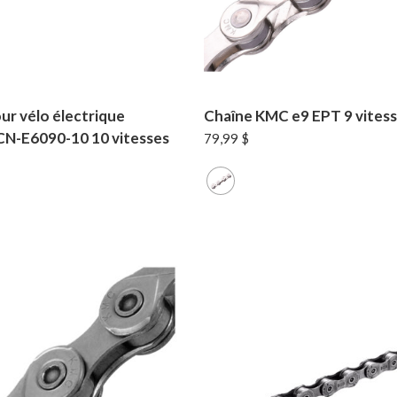
ur vélo électrique
Chaîne KMC e9 EPT 9 vites
CN-E6090-10 10 vitesses
79,99
$