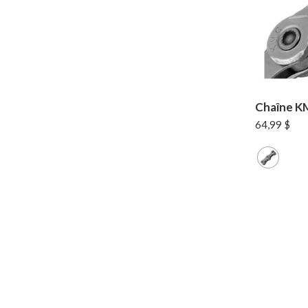
Chaîne K
64,99
$