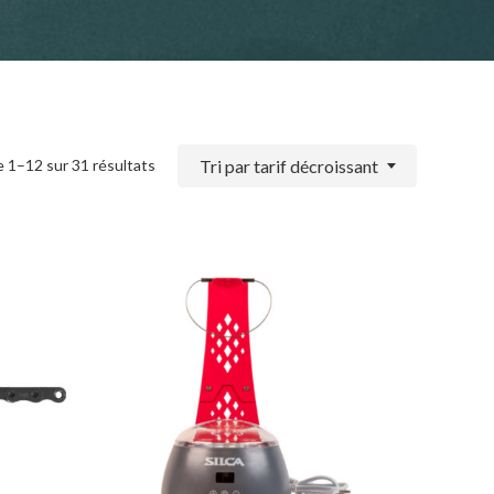
Trié
Tri par tarif décroissant
e 1–12 sur 31 résultats
par
prix
décroissant