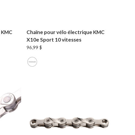
e KMC
Chaîne pour vélo électrique KMC
X10e Sport 10 vitesses
96,99
$
Votre panier est vide.
MAGASINER EN LIGNE