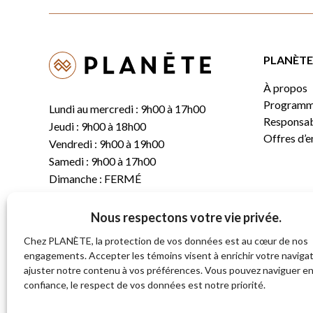
PLANÈTE 
À propos
Programm
Lundi au mercredi : 9h00 à 17h00
Responsabi
Jeudi : 9h00 à 18h00
Offres d’
Vendredi : 9h00 à 19h00
Samedi : 9h00 à 17h00
Dimanche : FERMÉ
Nous respectons votre vie privée.
T.
(819) 843-8356
C.
info@planete.co
Chez PLANÈTE, la protection de vos données est au cœur de nos
engagements. Accepter les témoins visent à enrichir votre navigat
ajuster notre contenu à vos préférences. Vous pouvez naviguer e
681, rue Sherbrooke
confiance, le respect de vos données est notre priorité.
Magog (Québec)
J1X 2S4