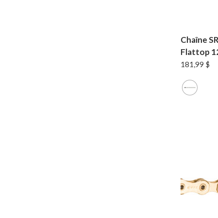
Chaîne S
Flattop 1
181,99
$