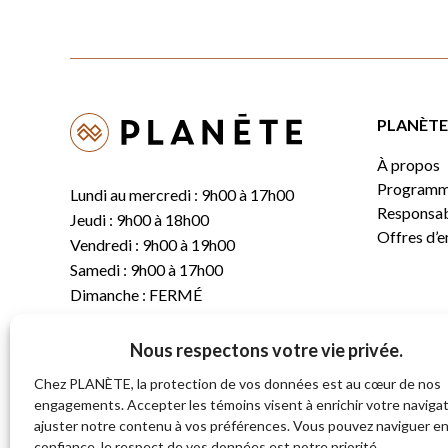
PLANÈTE 
À propos
Programm
Lundi au mercredi : 9h00 à 17h00
Responsabi
Jeudi : 9h00 à 18h00
Offres d’
Vendredi : 9h00 à 19h00
Samedi : 9h00 à 17h00
Dimanche : FERMÉ
Nous respectons votre vie privée.
T.
(819) 843-8356
C.
info@planete.co
Chez PLANÈTE, la protection de vos données est au cœur de nos
engagements. Accepter les témoins visent à enrichir votre navigat
ajuster notre contenu à vos préférences. Vous pouvez naviguer e
681, rue Sherbrooke
confiance, le respect de vos données est notre priorité.