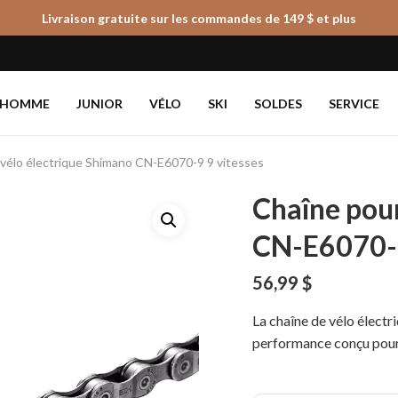
Livraison gratuite sur les commandes de 149 $ et plus
Panier
HOMME
JUNIOR
VÉLO
SKI
SOLDES
SERVICE
 vélo électrique Shimano CN-E6070-9 9 vitesses
Chaîne pour
CN-E6070-9
56,99
$
La chaîne de vélo élec
performance conçu pour 