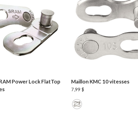
SRAM Power Lock FlatTop
Maillon KMC 10 vitesses
es
7,99
$