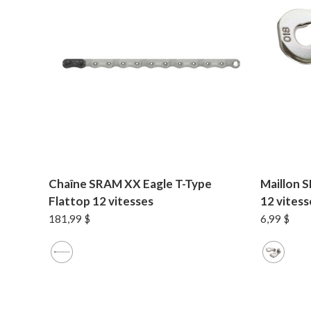
Chaîne SRAM XX Eagle T-Type
Maillon 
Flattop 12 vitesses
12 vitess
181,99
$
6,99
$