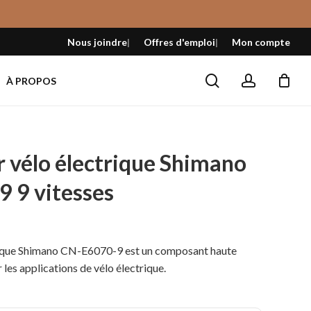
Fermer
le
Nous joindre
Offres d'emploi
Mon compte
panier
search
account
À PROPOS
 vélo électrique Shimano
 9 vitesses
trique Shimano CN-E6070-9 est un composant haute
les applications de vélo électrique.