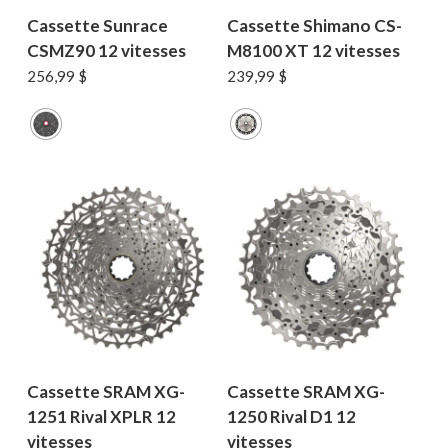
Cassette Sunrace
Cassette Shimano CS-
CSMZ90 12 vitesses
M8100 XT 12 vitesses
256,99
$
239,99
$
Votre panier est vide.
MAGASINER EN LIGNE
Cassette SRAM XG-
Cassette SRAM XG-
1251 Rival XPLR 12
1250 Rival D1 12
vitesses
vitesses