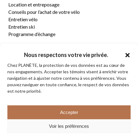
Location et entreposage
Conseils pour l’achat de votre vélo
Entretien vélo
Entretien ski
Programme d’échange
CENTRE D’AIDE
Nous respectons votre vie privée.
Chez PLANÈTE, la protection de vos données est au cœur de
Termes et conditions de vente
nos engagements. Accepter les témoins visent à enrichir votre
Retours et remboursements
navigation et à ajuster notre contenu à vos préférences. Vous
Politique de confidentialité
pouvez naviguer en toute confiance, le respect de vos données
Contact
est notre priorité.
Sous-total:
0,00
$
Accepter
VOIR LE PANIER
© 2026 PLANÈTE CYCLE & SKI. Tous droits réservés.
Voir les préférences
COMMANDER
facebook
instagram