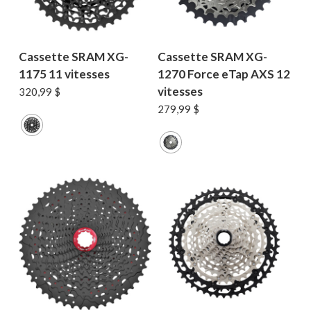
Cassette SRAM XG-
Cassette SRAM XG-
1175 11 vitesses
1270 Force eTap AXS 12
vitesses
320,99
$
279,99
$