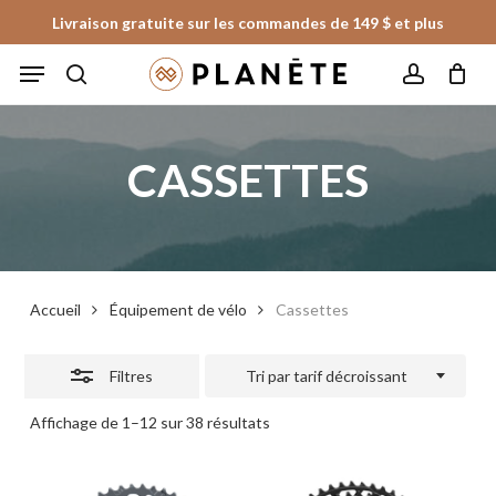
Skip
Livraison gratuite sur les commandes de 149 $ et plus
to
Fermer
Panier
Fermer
Menu
le
main
les
panier
search
account
content
filtres
CASSETTES
Accueil
Équipement de vélo
Cassettes
Filtres
Tri par tarif décroissant
Trié
Affichage de 1–12 sur 38 résultats
par
prix
décroissant