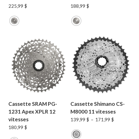
225,99
$
188,99
$
Cassette SRAM PG-
Cassette Shimano CS-
1231 Apex XPLR 12
M8000 11 vitesses
vitesses
Plage
139,99
$
–
171,99
$
de
180,99
$
prix :
139,99 $