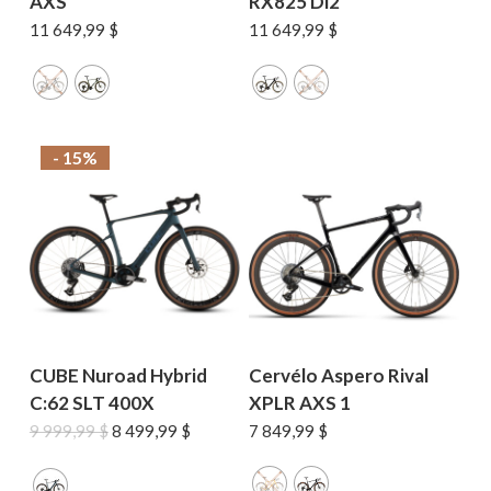
AXS
RX825 Di2
11 649,99
$
11 649,99
$
- 15%
CUBE Nuroad Hybrid
Cervélo Aspero Rival
C:62 SLT 400X
XPLR AXS 1
Le
Le
9 999,99
$
8 499,99
$
7 849,99
$
prix
prix
initial
actuel
était :
est :