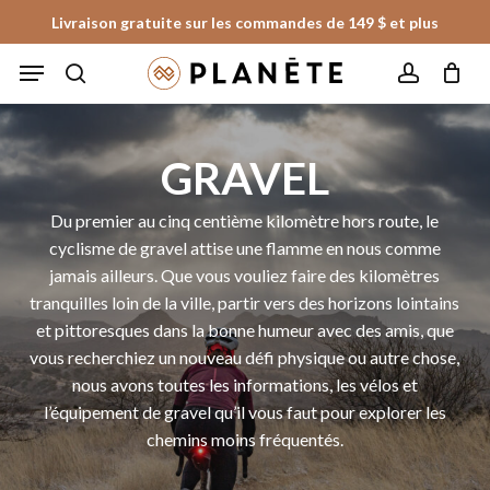
Skip
Livraison gratuite sur les commandes de 149 $ et plus
to
Fermer
Panier
Fermer
Menu
le
main
les
panier
search
account
content
filtres
GRAVEL
Du premier au cinq centième kilomètre hors route, le
cyclisme de gravel attise une flamme en nous comme
jamais ailleurs. Que vous vouliez faire des kilomètres
tranquilles loin de la ville, partir vers des horizons lointains
et pittoresques dans la bonne humeur avec des amis, que
vous recherchiez un nouveau défi physique ou autre chose,
nous avons toutes les informations, les vélos et
l’équipement de gravel qu’il vous faut pour explorer les
chemins moins fréquentés.