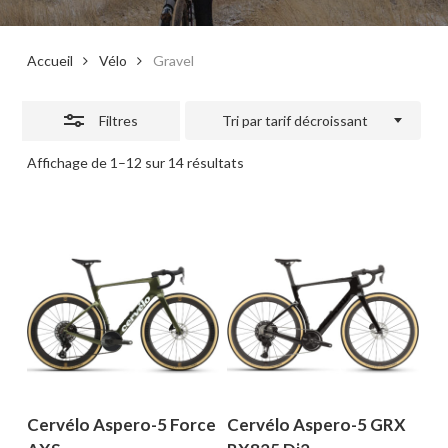
Accueil
Vélo
Gravel
Filtres
Tri par tarif décroissant
Trié
Affichage de 1–12 sur 14 résultats
par
prix
décroissant
Cervélo Aspero-5 Force
Cervélo Aspero-5 GRX