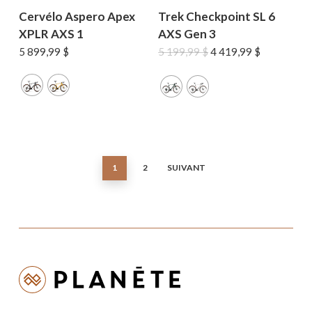
Cervélo Aspero Apex
Trek Checkpoint SL 6
XPLR AXS 1
AXS Gen 3
Le
Le
5 899,99
$
5 199,99
$
4 419,99
$
prix
prix
initial
actuel
était :
est :
5
4
199,99 $.
419,99 $.
1
2
SUIVANT