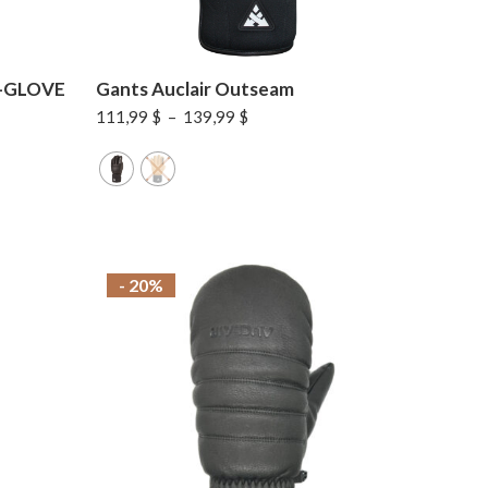
E-GLOVE
Gants Auclair Outseam
Plage
111,99
$
–
139,99
$
de
prix :
111,99 $
à
139,99 $
- 20%