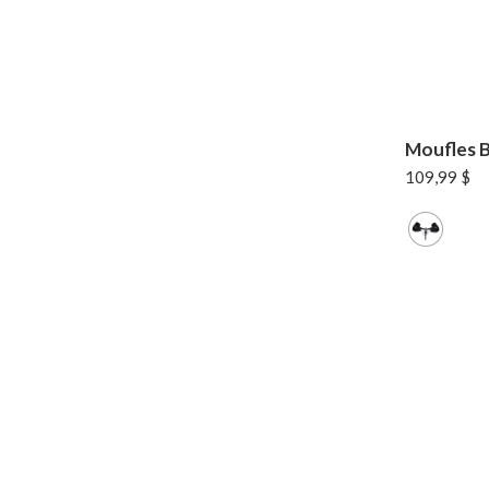
Moufles 
109,99
$