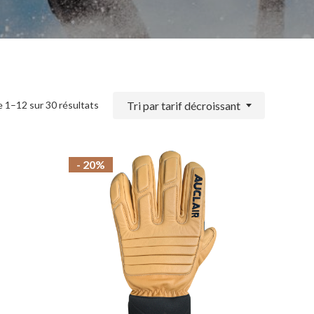
Trié
Tri par tarif décroissant
e 1–12 sur 30 résultats
par
prix
- 20%
décroissant