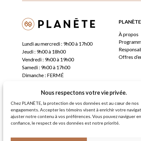
PLANÈTE 
À propos
Programm
Lundi au mercredi : 9h00 à 17h00
Responsabi
Jeudi : 9h00 à 18h00
Offres d’
Vendredi : 9h00 à 19h00
Samedi : 9h00 à 17h00
Dimanche : FERMÉ
Nous respectons votre vie privée.
T.
(819) 843-8356
C.
info@planete.co
Chez PLANÈTE, la protection de vos données est au cœur de nos
engagements. Accepter les témoins visent à enrichir votre navigat
ajuster notre contenu à vos préférences. Vous pouvez naviguer e
681, rue Sherbrooke
confiance, le respect de vos données est notre priorité.
Magog (Québec)
J1X 2S4