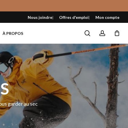
Fermer
le
Nous joindre
Offres d'emploi
Mon compte
panier
search
account
À PROPOS
S
vous garder au sec