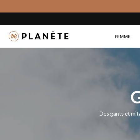
Skip
to
main
content
FEMME
Des gants et mita