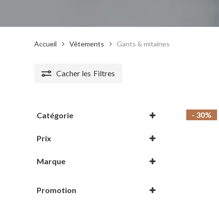
Accueil
Vêtements
Gants & mitaines
Cacher les
Filtres
- 30%
Catégorie
Gants & mitaines
Prix
Vêtements
Marque
Atomic
Promotion
Auclair
En promotion
Bar Mitts