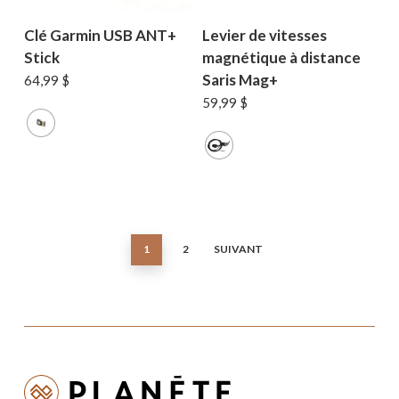
Clé Garmin USB ANT+
Levier de vitesses
Stick
magnétique à distance
Saris Mag+
64,99
$
59,99
$
1
2
SUIVANT