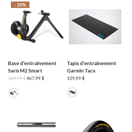
- 20%
Base d’entraînement
Tapis d’entraînement
Saris M2 Smart
Garmin Tacx
Le
Le
584,99
$
467,99
$
109,99
$
prix
prix
initial
actuel
était :
est :
584,99 $.
467,99 $.