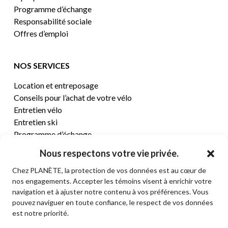
Programme d’échange
Responsabilité sociale
Offres d’emploi
NOS SERVICES
Location et entreposage
Conseils pour l’achat de votre vélo
Entretien vélo
Entretien ski
Programme d’échange
Nous respectons votre vie privée.
CENTRE D’AIDE
Chez PLANÈTE, la protection de vos données est au cœur de
nos engagements. Accepter les témoins visent à enrichir votre
Termes et conditions de vente
navigation et à ajuster notre contenu à vos préférences. Vous
Retours et remboursements
pouvez naviguer en toute confiance, le respect de vos données
Politique de confidentialité
est notre priorité.
Contact