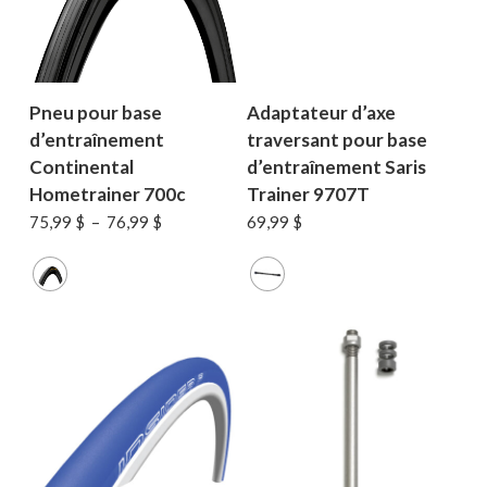
Pneu pour base
Adaptateur d’axe
d’entraînement
traversant pour base
Continental
d’entraînement Saris
Hometrainer 700c
Trainer 9707T
Plage
75,99
$
–
76,99
$
69,99
$
Votre panier est vide.
de
prix :
75,99 $
MAGASINER EN LIGNE
à
76,99 $