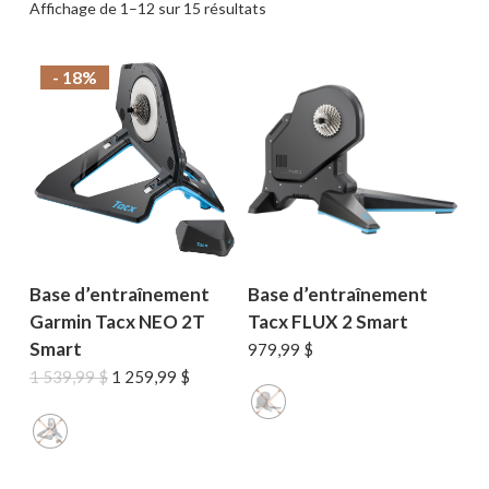
Trié
Affichage de 1–12 sur 15 résultats
par
prix
décroissant
- 18%
Base d’entraînement
Base d’entraînement
Garmin Tacx NEO 2T
Tacx FLUX 2 Smart
Smart
979,99
$
Le
Le
1 539,99
$
1 259,99
$
prix
prix
initial
actuel
était :
est :
1
1
539,99 $.
259,99 $.