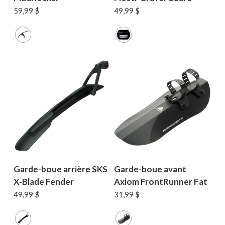
59,99
$
49,99
$
Garde-boue arrière SKS
Garde-boue avant
X-Blade Fender
Axiom FrontRunner Fat
49,99
$
31,99
$