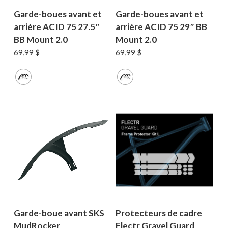
Garde-boues avant et
Garde-boues avant et
arrière ACID 75 27.5″
arrière ACID 75 29″ BB
BB Mount 2.0
Mount 2.0
69,99
$
69,99
$
Votre panier est vide.
MAGASINER EN LIGNE
Garde-boue avant SKS
Protecteurs de cadre
MudRocker
Flectr Gravel Guard