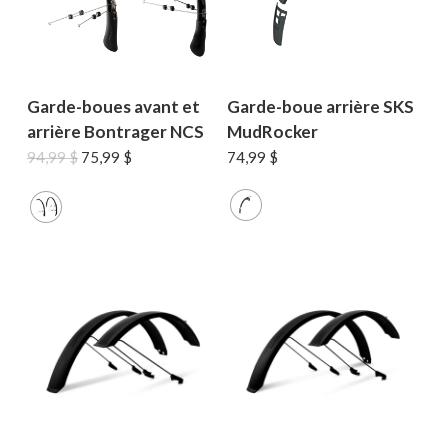
Garde-boues avant et
Garde-boue arrière SKS
arrière Bontrager NCS
MudRocker
Le
Le
94,99
$
75,99
$
74,99
$
prix
prix
initial
actuel
était :
est :
94,99 $.
75,99 $.