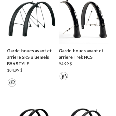
Garde-boues avant et
Garde-boues avant et
arrière SKS Bluemels
arrière Trek NCS
B56 STYLE
94,99
$
104,99
$