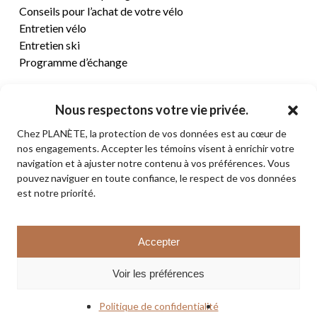
Conseils pour l’achat de votre vélo
Entretien vélo
Entretien ski
Programme d’échange
CENTRE D’AIDE
Nous respectons votre vie privée.
Chez PLANÈTE, la protection de vos données est au cœur de
Termes et conditions de vente
nos engagements. Accepter les témoins visent à enrichir votre
Retours et remboursements
navigation et à ajuster notre contenu à vos préférences. Vous
Politique de confidentialité
pouvez naviguer en toute confiance, le respect de vos données
Contact
est notre priorité.
Sous-total:
0,00
$
Accepter
VOIR LE PANIER
© 2026 PLANÈTE CYCLE & SKI. Tous droits réservés.
Voir les préférences
COMMANDER
facebook
instagram
Politique de confidentialité