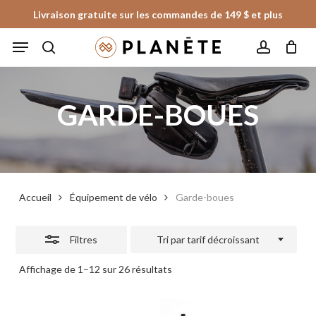
Skip
Livraison gratuite sur les commandes de 149 $ et plus
to
Fermer
Panier
Fermer
Menu
le
main
les
panier
search
account
content
filtres
GARDE-BOUES
Accueil
Équipement de vélo
Garde-boues
Filtres
Tri par tarif décroissant
Trié
Affichage de 1–12 sur 26 résultats
par
prix
décroissant