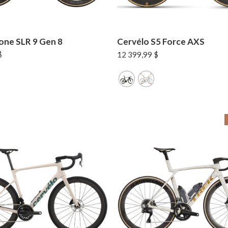
one SLR 9 Gen 8
Cervélo S5 Force AXS
$
12 399,99
$