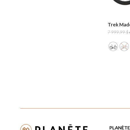
Trek Mad
7 999,99
$
PLANÈTE 