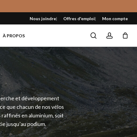
Fermer
le
Nous joindre
Offres d'emploi
Mon compte
panier
search
account
À PROPOS
cherche et développement
à ce que chacun de nos vélos
 raffinés en aluminium, soit
rtie jusqu’au podium.