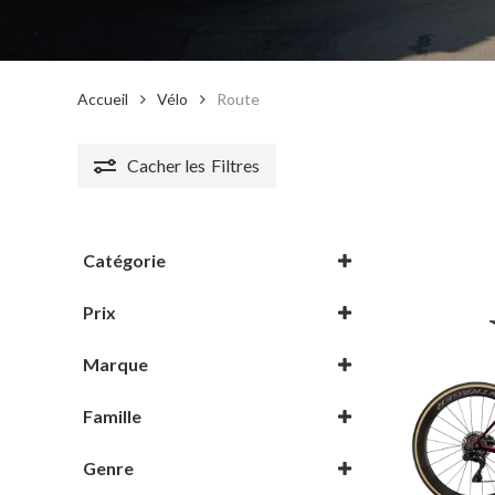
Accueil
Vélo
Route
Cacher les
Filtres
Catégorie
Électrique
Prix
Route
Marque
Vélo
Cervélo
Famille
ENVE
Caledonia
Genre
Trek
Domane