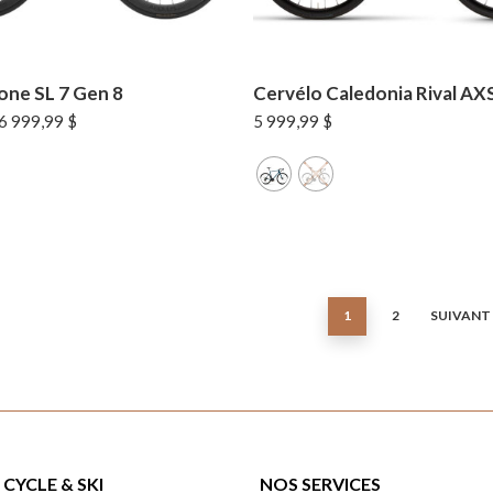
one SL 7 Gen 8
Cervélo Caledonia Rival AX
Le
Le
6 999,99
$
5 999,99
$
prix
prix
initial
actuel
était :
est :
7
6
999,99 $.
999,99 $.
1
2
SUIVANT
CYCLE & SKI
NOS SERVICES