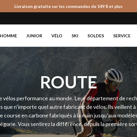
Livraison gratuite sur les commandes de 149 $ et plus
Panier
HOMME
JUNIOR
VÉLO
SKI
SOLDES
SERVICE
ROUTE
de vélos performance au monde. Leur département de re
 que n’importe quel autre fabricant de vélos. Ils veillent 
de course en carbone fabriqués à la main jusqu’aux modèles
tégorie. Vous sentirez la différence, depuis la première so