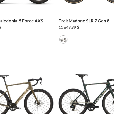
aledonia-5 Force AXS
Trek Madone SLR 7 Gen 8
$
11 649,99
$