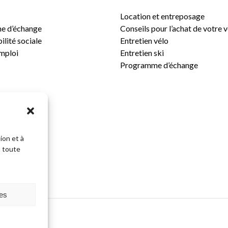
Location et entreposage
e d’échange
Conseils pour l’achat de votre 
lité sociale
Entretien vélo
emploi
Entretien ski
Programme d’échange
ion et à
n toute
Sous-total:
ces