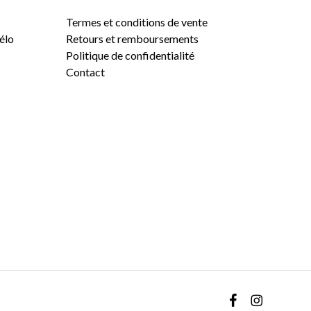
Termes et conditions de vente
vélo
Retours et remboursements
Politique de confidentialité
Contact
0,00
$
VOIR LE PANIER
COMMANDER
facebook
instagram