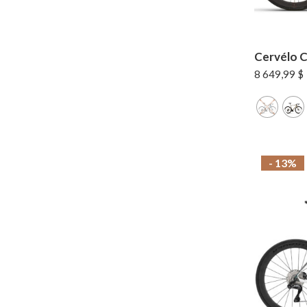
Cervélo C
8 649,99
$
- 13%