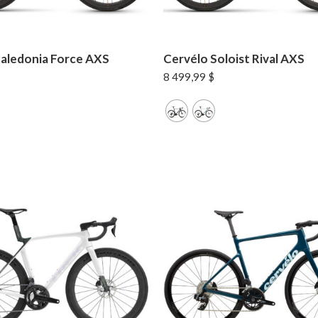
aledonia Force AXS
Cervélo Soloist Rival AXS
8 499,99
$