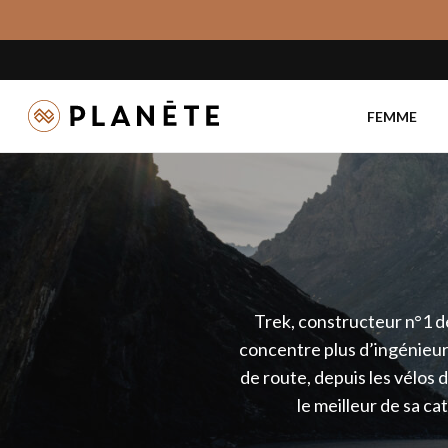
Skip
to
main
content
FEMME
Trek, constructeur n°1 
concentre plus d’ingénieurs
de route, depuis les vélos 
le meilleur de sa ca