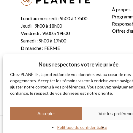
À propos
Programm
Lundi au mercredi : 9h00 à 17h00
Responsabi
Jeudi : 9h00 à 18h00
Offres d’
Vendredi : 9h00 à 19h00
Samedi : 9h00 à 17h00
Dimanche : FERMÉ
Nous respectons votre vie privée.
T.
(819) 843-8356
C.
info@planete.co
Chez PLANÈTE, la protection de vos données est au cœur de nos
engagements. Accepter les témoins visent à enrichir votre navigat
ajuster notre contenu à vos préférences. Vous pouvez naviguer e
681, rue Sherbrooke
confiance, le respect de vos données est notre priorité.
Magog (Québec)
J1X 2S4
Accepter
Voir les préféren
Politique de confidentialité
© 2026 PLANÈTE CYCLE & SKI. Tous droits réservés.