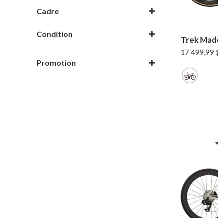
Unisexe
Cadre
Madone
Carbone
Meele
Condition
Trek Mad
Soloist
Démo
17 499,99
Promotion
En promotion