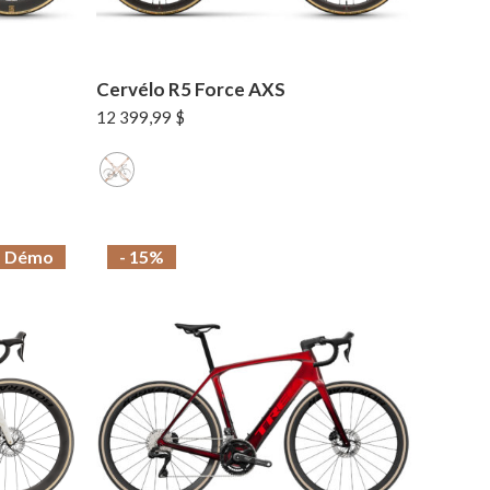
Cervélo R5 Force AXS
12 399,99
$
Démo
- 15%