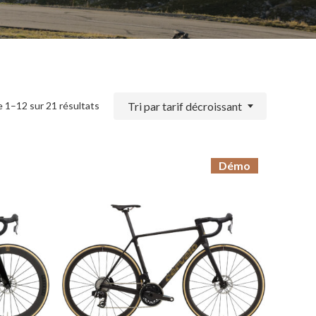
Trié
Tri par tarif décroissant
e 1–12 sur 21 résultats
par
prix
Démo
décroissant