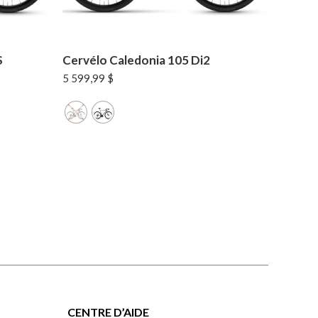
S
Cervélo Caledonia 105 Di2
5 599,99
$
CENTRE D’AIDE