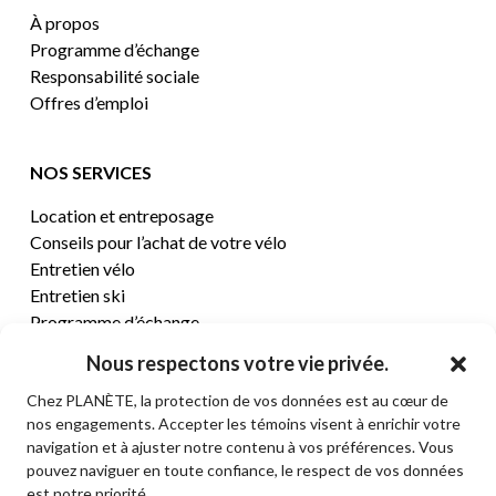
À propos
Programme d’échange
Responsabilité sociale
Offres d’emploi
NOS SERVICES
Location et entreposage
Conseils pour l’achat de votre vélo
Entretien vélo
Entretien ski
Programme d’échange
Nous respectons votre vie privée.
CENTRE D’AIDE
Chez PLANÈTE, la protection de vos données est au cœur de
nos engagements. Accepter les témoins visent à enrichir votre
Termes et conditions de vente
navigation et à ajuster notre contenu à vos préférences. Vous
Retours et remboursements
pouvez naviguer en toute confiance, le respect de vos données
Politique de confidentialité
est notre priorité.