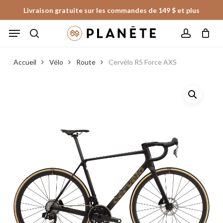
Skip
Livraison gratuite sur les commandes de 149 $ et plus
to
Panier
Fermer
Menu
le
main
panier
search
account
content
Accueil
Vélo
Route
Cervélo R5 Force AXS