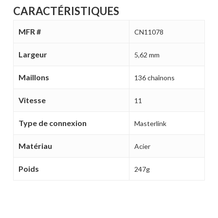
CARACTÉRISTIQUES
Votre panier est vide.
MFR #
CN11078
Largeur
MAGASINER EN LIGNE
5,62 mm
Maillons
136 chaînons
Vitesse
11
Type de connexion
Masterlink
Matériau
Acier
Poids
247g