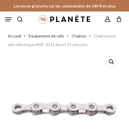
Skip
Livraison gratuite sur les commandes de 149 $ et plus
to
Panier
Fermer
Menu
le
main
panier
search
account
content
Accueil
Équipement de vélo
Chaînes
Chaîne pour
vélo électrique KMC X11e Sport 11 vitesses