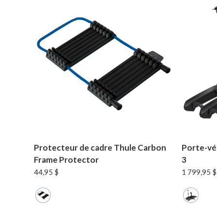
Protecteur de cadre Thule Carbon
Porte-vél
Frame Protector
3
44,95
$
1 799,95
$