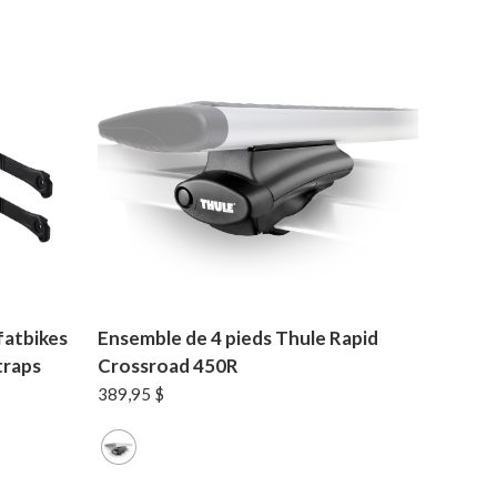
fatbikes
Ensemble de 4 pieds Thule Rapid
traps
Crossroad 450R
389,95
$