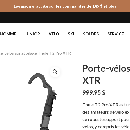
Livraison gratuite sur les commandes de 149 $ et plus
Panier
HOMME
JUNIOR
VÉLO
SKI
SOLDES
SERVICE
te-vélos sur attelage Thule T2 Pro XTR
Porte-vélos
XTR
999,95
$
Thule T2 Pro XTR est un 
des amateurs de vélo ex
ce robuste support pour 
vélos, y compris les vélo