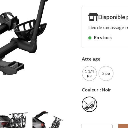
Disponible
Lieu de ramassage 
En stock
Attelage
1 1/4
2 po
po
Couleur
: Noir