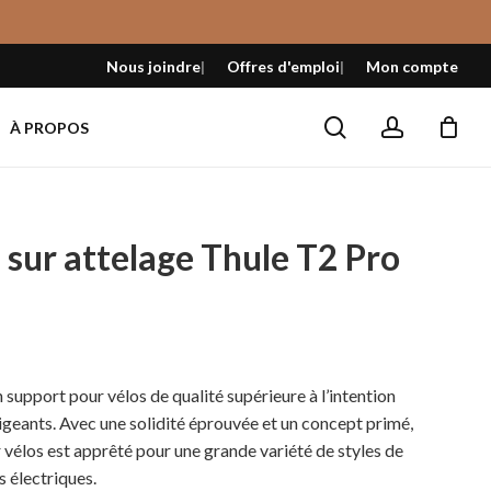
Fermer
le
Nous joindre
Offres d'emploi
Mon compte
panier
search
account
À PROPOS
 sur attelage Thule T2 Pro
support pour vélos de qualité supérieure à l’intention
igeants. Avec une solidité éprouvée et un concept primé,
vélos est apprêté pour une grande variété de styles de
s électriques.