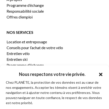
Programme d’échange
Responsabilité sociale
Offres d’emploi
NOS SERVICES
Location et entreposage
Conseils pour l’achat de votre vélo
Entretien vélo
Entretien ski
Programme d’échange
Nous respectons votre vie privée.
CENTRE D’AIDE
Chez PLANÈTE, la protection de vos données est au cœur de
nos engagements. Accepter les témoins visent à enrichir votre
Termes et conditions de vente
navigation et à ajuster notre contenu à vos préférences. Vous
Retours et remboursements
pouvez naviguer en toute confiance, le respect de vos données
Politique de confidentialité
est notre priorité.
Contact