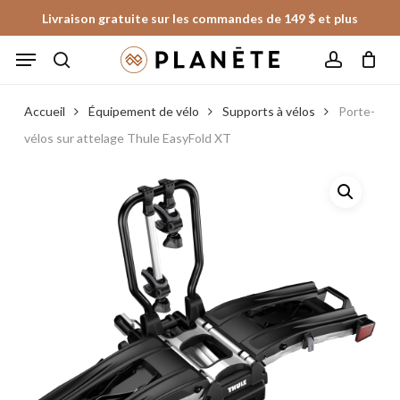
Skip
Livraison gratuite sur les commandes de 149 $ et plus
to
Panier
Fermer
Menu
le
main
panier
search
account
content
Accueil
Équipement de vélo
Supports à vélos
Porte-
vélos sur attelage Thule EasyFold XT