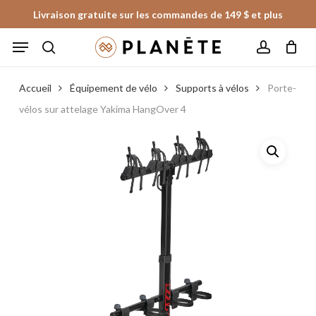
Skip
Livraison gratuite sur les commandes de 149 $ et plus
to
Panier
Fermer
Menu
le
main
panier
search
account
content
Accueil
Équipement de vélo
Supports à vélos
Porte-
vélos sur attelage Yakima HangOver 4