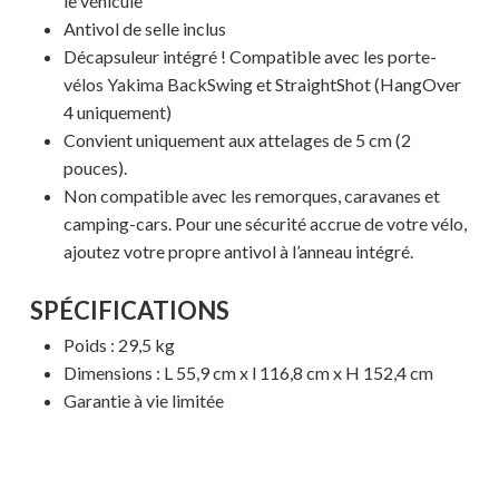
le véhicule
Antivol de selle inclus
Décapsuleur intégré ! Compatible avec les porte-
vélos Yakima BackSwing et StraightShot (HangOver
Votre panier est vide.
4 uniquement)
Convient uniquement aux attelages de 5 cm (2
MAGASINER EN LIGNE
pouces).
Non compatible avec les remorques, caravanes et
camping-cars. Pour une sécurité accrue de votre vélo,
ajoutez votre propre antivol à l’anneau intégré.
SPÉCIFICATIONS
Poids : 29,5 kg
Dimensions : L 55,9 cm x l 116,8 cm x H 152,4 cm
Garantie à vie limitée