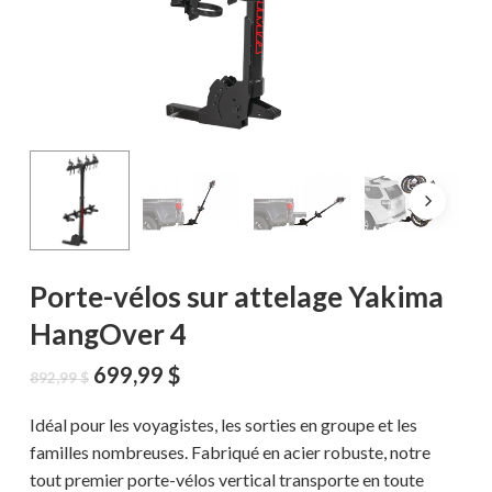
Porte-vélos sur attelage Yakima
HangOver 4
Le
Le
699,99
$
892,99
$
prix
prix
initial
actuel
Idéal pour les voyagistes, les sorties en groupe et les
était :
est :
familles nombreuses. Fabriqué en acier robuste, notre
892,99 $.
699,99 $.
tout premier porte-vélos vertical transporte en toute