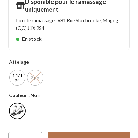
Disponible pour le ramassage
uniquement
Lieu de ramassage : 681 Rue Sherbrooke, Magog
(QC) J1X 2S4
En stock
Attelage
1 1/4
2 po
po
Couleur
: Noir