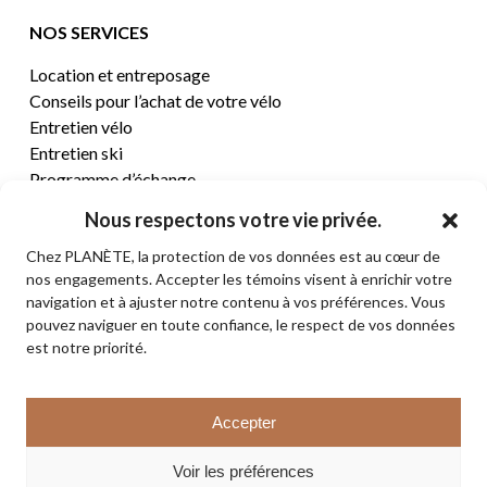
NOS SERVICES
Location et entreposage
Conseils pour l’achat de votre vélo
Entretien vélo
Entretien ski
Programme d’échange
Nous respectons votre vie privée.
CENTRE D’AIDE
Chez PLANÈTE, la protection de vos données est au cœur de
nos engagements. Accepter les témoins visent à enrichir votre
Termes et conditions de vente
navigation et à ajuster notre contenu à vos préférences. Vous
Retours et remboursements
pouvez naviguer en toute confiance, le respect de vos données
Politique de confidentialité
est notre priorité.
Contact
Sous-total:
0,00
$
Accepter
VOIR LE PANIER
© 2026 PLANÈTE CYCLE & SKI. Tous droits réservés.
Voir les préférences