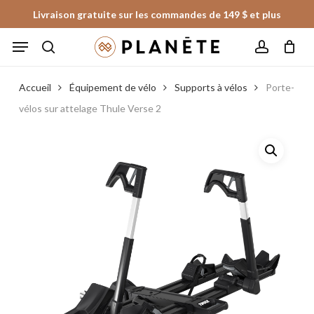
Skip
Livraison gratuite sur les commandes de 149 $ et plus
to
Panier
Fermer
Menu
le
main
panier
search
account
content
Accueil
Équipement de vélo
Supports à vélos
Porte-
vélos sur attelage Thule Verse 2