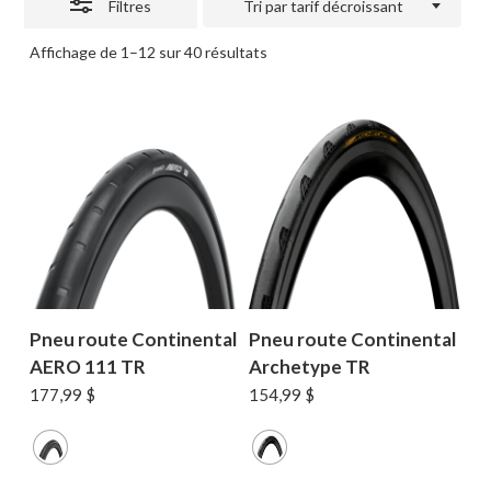
Filtres
Tri par tarif décroissant
Trié
Affichage de 1–12 sur 40 résultats
par
prix
décroissant
Pneu route Continental
Pneu route Continental
AERO 111 TR
Archetype TR
177,99
$
154,99
$