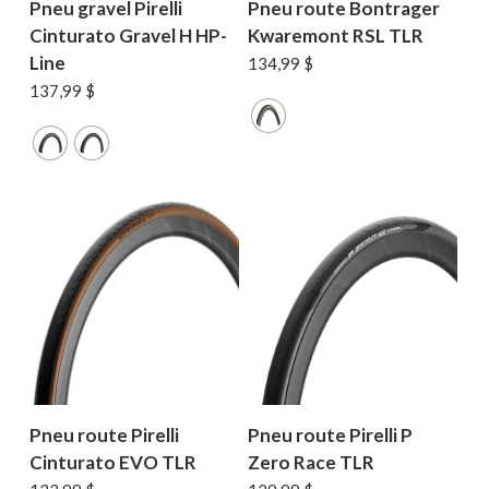
Pneu gravel Pirelli
Pneu route Bontrager
Cinturato Gravel H HP-
Kwaremont RSL TLR
Line
134,99
$
137,99
$
Pneu route Pirelli
Pneu route Pirelli P
Cinturato EVO TLR
Zero Race TLR