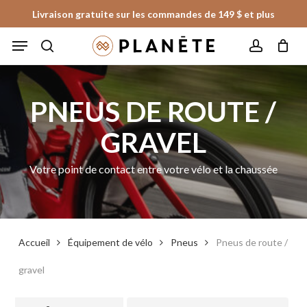
Skip
Livraison gratuite sur les commandes de 149 $ et plus
to
Fermer
Panier
Fermer
Menu
le
main
les
panier
search
account
content
filtres
PNEUS DE ROUTE /
GRAVEL
Votre point de contact entre votre vélo et la chaussée
Accueil
Équipement de vélo
Pneus
Pneus de route /
gravel