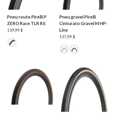
Pneu route Pirelli P
Pneu gravel Pirelli
ZERO Race TLR RS
Cinturato Gravel M HP-
Line
139,99
$
137,99
$
Votre panier est vide.
MAGASINER EN LIGNE