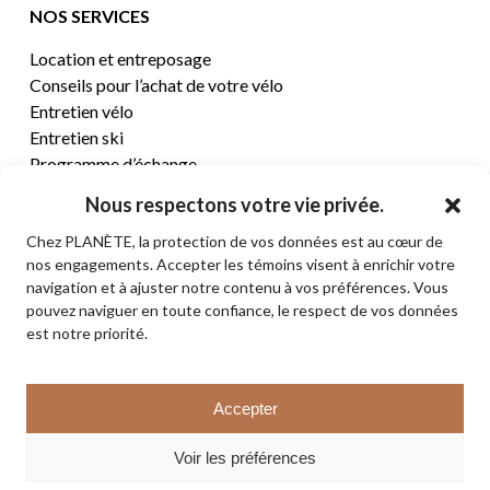
NOS SERVICES
Location et entreposage
Conseils pour l’achat de votre vélo
Entretien vélo
Entretien ski
Programme d’échange
Nous respectons votre vie privée.
CENTRE D’AIDE
Chez PLANÈTE, la protection de vos données est au cœur de
nos engagements. Accepter les témoins visent à enrichir votre
Termes et conditions de vente
navigation et à ajuster notre contenu à vos préférences. Vous
Retours et remboursements
pouvez naviguer en toute confiance, le respect de vos données
Politique de confidentialité
est notre priorité.
Contact
Sous-total:
0,00
$
Accepter
VOIR LE PANIER
© 2026 PLANÈTE CYCLE & SKI. Tous droits réservés.
Voir les préférences
COMMANDER