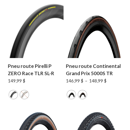
Pneu route Pirelli P
Pneu route Continental
ZERO Race TLR SL-R
Grand Prix 5000S TR
Plage
149,99
$
146,99
$
–
148,99
$
de
prix :
146,99 $
à
148,99 $