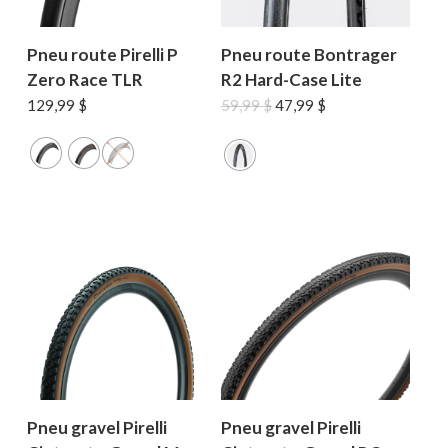
Pneu route Pirelli P
Pneu route Bontrager
Zero Race TLR
R2 Hard-Case Lite
Le
Le
129,99
$
59,99
$
47,99
$
prix
prix
initial
actuel
était :
est :
59,99 $.
47,99 $.
Pneu gravel Pirelli
Pneu gravel Pirelli