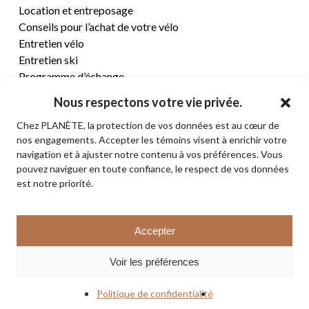
Location et entreposage
Conseils pour l’achat de votre vélo
Entretien vélo
Entretien ski
Programme d’échange
Nous respectons votre vie privée.
CENTRE D’AIDE
Chez PLANÈTE, la protection de vos données est au cœur de
nos engagements. Accepter les témoins visent à enrichir votre
Termes et conditions de vente
navigation et à ajuster notre contenu à vos préférences. Vous
Retours et remboursements
pouvez naviguer en toute confiance, le respect de vos données
Politique de confidentialité
est notre priorité.
Contact
Sous-total:
0,00
$
Accepter
VOIR LE PANIER
© 2026 PLANÈTE CYCLE & SKI. Tous droits réservés.
Voir les préférences
COMMANDER
facebook
instagram
Politique de confidentialité