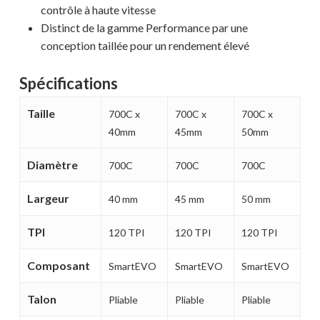
contrôle à haute vitesse
Distinct de la gamme Performance par une
conception taillée pour un rendement élevé
Spécifications
Taille
700C x
700C x
700C x
40mm
45mm
50mm
Diamètre
700C
700C
700C
Largeur
40 mm
45 mm
50 mm
TPI
120 TPI
120 TPI
120 TPI
Votre panier est vide.
Composant
SmartEVO
SmartEVO
SmartEVO
Talon
Pliable
Pliable
Pliable
MAGASINER EN LIGNE