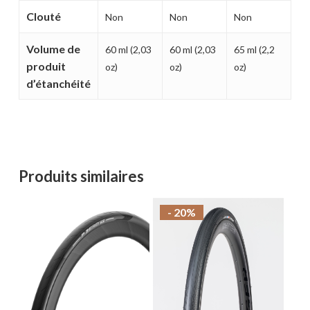
Clouté
Non
Non
Non
Volume de
60 ml (2,03
60 ml (2,03
65 ml (2,2
produit
oz)
oz)
oz)
d’étanchéité
Produits similaires
- 20%