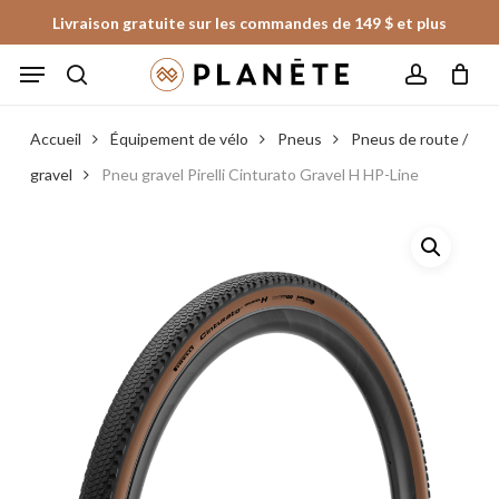
Skip
Livraison gratuite sur les commandes de 149 $ et plus
to
Panier
Fermer
Menu
le
main
panier
search
account
content
Accueil
Équipement de vélo
Pneus
Pneus de route /
gravel
Pneu gravel Pirelli Cinturato Gravel H HP-Line