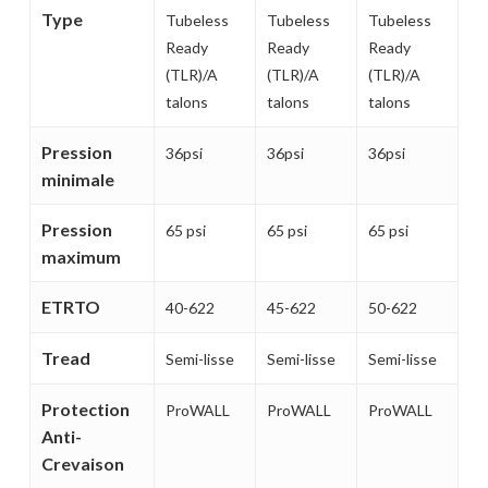
Type
Tubeless
Tubeless
Tubeless
Ready
Ready
Ready
(TLR)/A
(TLR)/A
(TLR)/A
talons
talons
talons
Pression
36psi
36psi
36psi
minimale
Pression
65 psi
65 psi
65 psi
maximum
ETRTO
40-622
45-622
50-622
Tread
Semi-lisse
Semi-lisse
Semi-lisse
Protection
ProWALL
ProWALL
ProWALL
Anti-
Crevaison