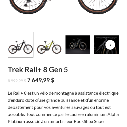
Trek Rail+ 8 Gen 5
Le
Le
7 649,99
$
8 999,99
$
prix
prix
initial
actuel
Le Rail+ 8 est un vélo de montagne à assistance électrique
était :
est :
d’enduro doté d’une grande puissance et d’un énorme
8
7
débattement pour vos aventures sauvages où tout est
999,99 $.
649,99 $.
possible. Tout commence par le cadre en aluminium Alpha
Platinum associé à un amortisseur RockShox Super