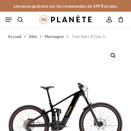
Skip
Livraison gratuite sur les commandes de 149 $ et plus
to
Panier
Fermer
Menu
le
main
panier
search
account
content
Accueil
Vélo
Montagne
Trek Rail+ 8 Gen 5