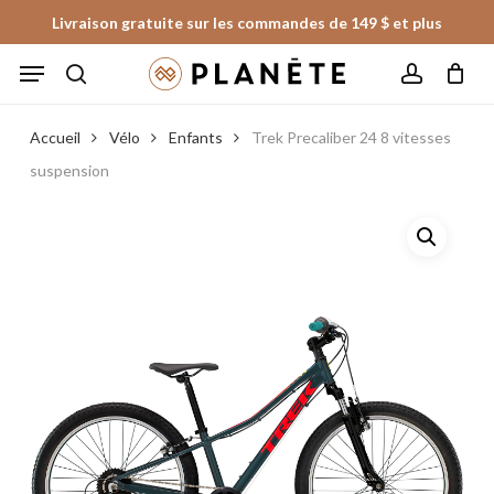
Skip
Livraison gratuite sur les commandes de 149 $ et plus
to
Panier
Fermer
Menu
le
main
panier
search
account
content
Accueil
Vélo
Enfants
Trek Precaliber 24 8 vitesses
suspension