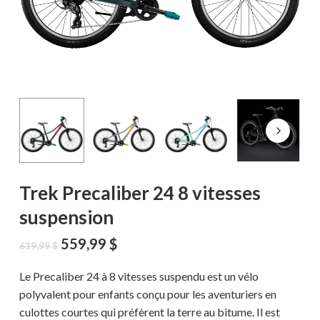
Trek Precaliber 24 8 vitesses
suspension
Le
Le
559,99
$
619,99
$
prix
prix
initial
actuel
Le Precaliber 24 à 8 vitesses suspendu est un vélo
était :
est :
polyvalent pour enfants conçu pour les aventuriers en
619,99 $.
559,99 $.
culottes courtes qui préfèrent la terre au bitume. Il est