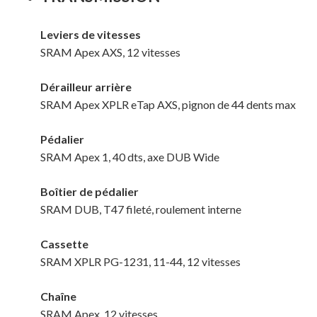
Leviers de vitesses
SRAM Apex AXS, 12 vitesses
Dérailleur arrière
SRAM Apex XPLR eTap AXS, pignon de 44 dents max
Pédalier
SRAM Apex 1, 40 dts, axe DUB Wide
Boîtier de pédalier
SRAM DUB, T47 fileté, roulement interne
Votre panier est vide.
Cassette
MAGASINER EN LIGNE
SRAM XPLR PG-1231, 11-44, 12 vitesses
Chaîne
SRAM Apex, 12 vitesses