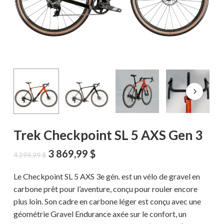
Trek Checkpoint SL 5 AXS Gen 3
Le
Le
3 869,99
$
4 299,99
$
prix
prix
initial
actuel
Le Checkpoint SL 5 AXS 3e gén. est un vélo de gravel en
était :
est :
carbone prêt pour l’aventure, conçu pour rouler encore
4
3
plus loin. Son cadre en carbone léger est conçu avec une
299,99 $.
869,99 $.
géométrie Gravel Endurance axée sur le confort, un