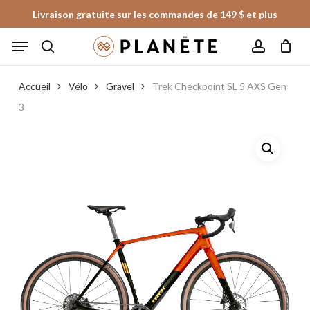
Skip
Livraison gratuite sur les commandes de 149 $ et plus
to
Panier
Fermer
Menu
le
main
panier
search
account
content
Accueil
Vélo
Gravel
Trek Checkpoint SL 5 AXS Gen
3