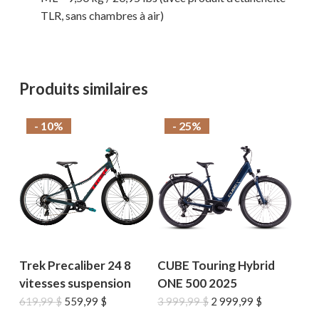
TLR, sans chambres à air)
Produits similaires
- 10%
- 25%
Trek Precaliber 24 8
CUBE Touring Hybrid
vitesses suspension
ONE 500 2025
Le
Le
Le
Le
619,99
$
559,99
$
3 999,99
$
2 999,99
$
prix
prix
prix
prix