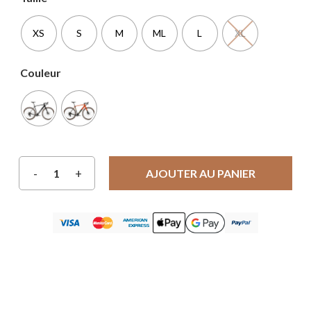
XS
S
M
ML
L
XL
Couleur
AJOUTER AU PANIER