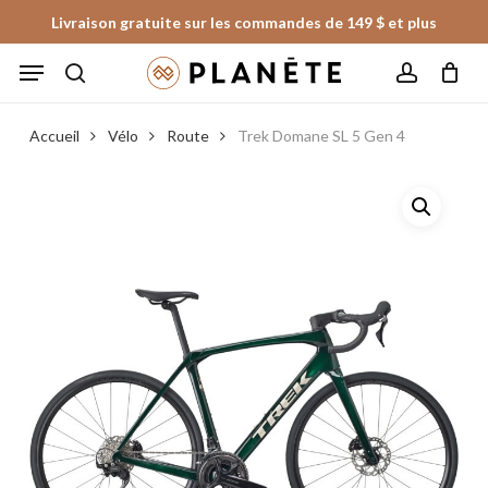
Skip
Livraison gratuite sur les commandes de 149 $ et plus
to
Panier
Fermer
Menu
le
main
panier
search
account
content
Accueil
Vélo
Route
Trek Domane SL 5 Gen 4