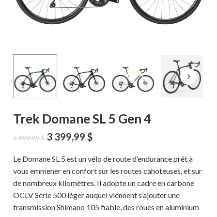
Trek Domane SL 5 Gen 4
Le
Le
3 399,99
$
3 999,99
$
prix
prix
initial
actuel
Le Domane SL 5 est un vélo de route d’endurance prêt à
était :
est :
vous emmener en confort sur les routes cahoteuses, et sur
3
3
de nombreux kilomètres. Il adopte un cadre en carbone
999,99 $.
399,99 $.
OCLV Série 500 léger auquel viennent s’ajouter une
transmission Shimano 105 fiable, des roues en aluminium