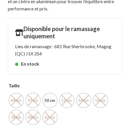
et un cintre en aluminium pour trouver l’équilibre entre
performance et prix.
Disponible pour le ramassage
uniquement
Lieu de ramassage : 681 Rue Sherbrooke, Magog
(QC) J1X 2S4
En stock
Taille
44 cm
47 cm
50 cm
52 cm
54 cm
56 cm
58 cm
60 cm
62 cm