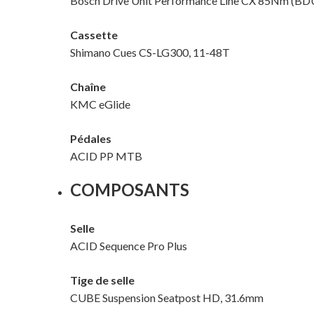
Bosch Drive Unit Performance Line CX 85Nm (BDU38
Cassette
Shimano Cues CS-LG300, 11-48T
Chaîne
KMC eGlide
Pédales
ACID PP MTB
COMPOSANTS
Selle
ACID Sequence Pro Plus
Tige de selle
CUBE Suspension Seatpost HD, 31.6mm