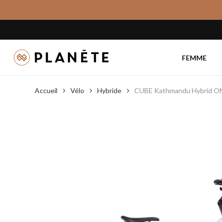
Skip
to
main
content
FEMME
Accueil
Vélo
Hybride
CUBE Kathmandu Hybrid O