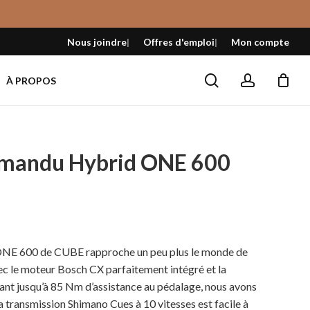
Fermer
le
Nous joindre
Offres d'emploi
Mon compte
panier
search
account
À PROPOS
mandu Hybrid ONE 600
Le
$
prix
actuel
NE 600 de CUBE rapproche un peu plus le monde de
est :
ec le moteur Bosch CX parfaitement intégré et la
3
ant jusqu’à 85 Nm d’assistance au pédalage, nous avons
749,99 $.
La transmission Shimano Cues à 10 vitesses est facile à