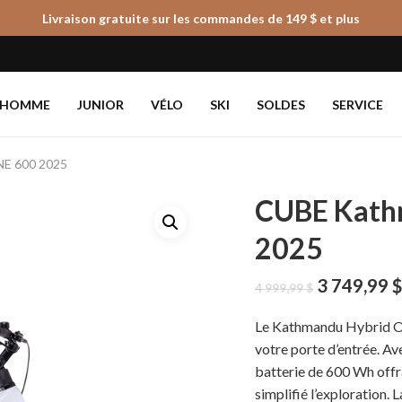
Livraison gratuite sur les commandes de 149 $ et plus
Panier
HOMME
JUNIOR
VÉLO
SKI
SOLDES
SERVICE
NE 600 2025
CUBE Kath
2025
Le
3 749,99
4 999,99
$
prix
initial
Le Kathmandu Hybrid O
était :
votre porte d’entrée. Av
4
batterie de 600 Wh offr
999,99 $.
simplifié l’exploration. 