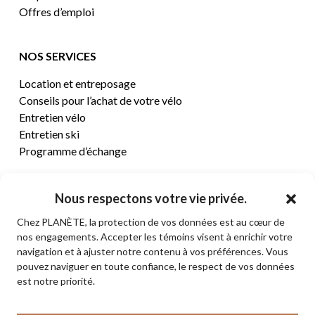
Offres d’emploi
NOS SERVICES
Location et entreposage
Conseils pour l’achat de votre vélo
Entretien vélo
Entretien ski
Programme d’échange
CENTRE D’AIDE
Nous respectons votre vie privée.
Chez PLANÈTE, la protection de vos données est au cœur de
Termes et conditions de vente
nos engagements. Accepter les témoins visent à enrichir votre
Retours et remboursements
navigation et à ajuster notre contenu à vos préférences. Vous
Politique de confidentialité
pouvez naviguer en toute confiance, le respect de vos données
Contact
est notre priorité.
Sous-total:
0,00
$