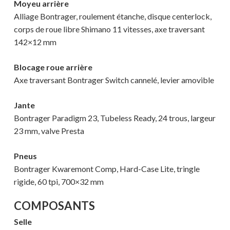
Moyeu arrière
Alliage Bontrager, roulement étanche, disque centerlock,
MAGASINER EN LIGNE
corps de roue libre Shimano 11 vitesses, axe traversant
142×12 mm
Blocage roue arrière
Axe traversant Bontrager Switch cannelé, levier amovible
Jante
Bontrager Paradigm 23, Tubeless Ready, 24 trous, largeur
23 mm, valve Presta
Pneus
Bontrager Kwaremont Comp, Hard-Case Lite, tringle
rigide, 60 tpi, 700×32 mm
COMPOSANTS
Selle