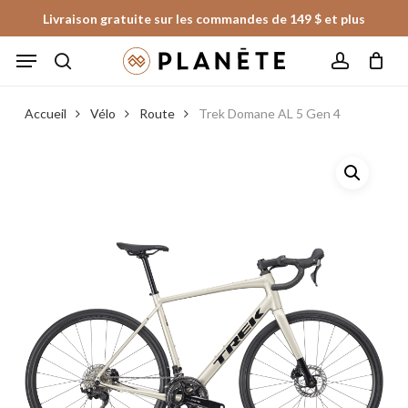
Skip
Livraison gratuite sur les commandes de 149 $ et plus
to
Panier
Fermer
Menu
le
main
panier
search
account
content
Accueil
Vélo
Route
Trek Domane AL 5 Gen 4