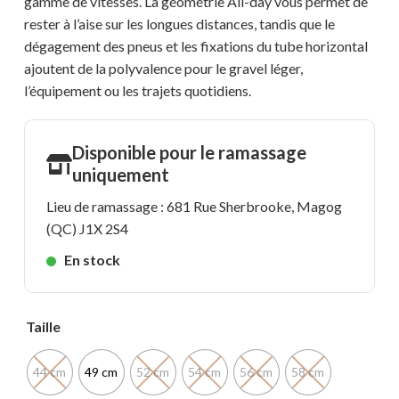
gamme de vitesses. La géométrie All-day vous permet de
rester à l’aise sur les longues distances, tandis que le
dégagement des pneus et les fixations du tube horizontal
ajoutent de la polyvalence pour le gravel léger,
l’équipement ou les trajets quotidiens.
Disponible pour le ramassage
uniquement
Lieu de ramassage : 681 Rue Sherbrooke, Magog
(QC) J1X 2S4
En stock
Taille
44 cm
49 cm
52 cm
54 cm
56 cm
58 cm