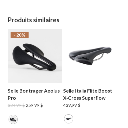
Produits similaires
- 20%
Selle Bontrager Aeolus
Selle Italia Flite Boost
Pro
X-Cross Superflow
Le
Le
324,99
$
259,99
$
439,99
$
prix
prix
initial
actuel
était :
est :
324,99 $.
259,99 $.