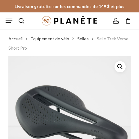
Skip
Livraison gratuite sur les commandes de 149 $ et plus
to
Panier
Fermer
Menu
le
main
panier
search
account
content
Accueil
Équipement de vélo
Selles
Selle Trek Verse
Short Pro