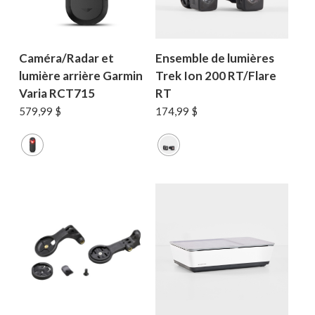
Caméra/Radar et
Ensemble de lumières
lumière arrière Garmin
Trek Ion 200 RT/Flare
Varia RCT715
RT
579,99
$
174,99
$