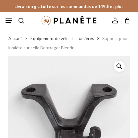
Skip
Livraison gratuite sur les commandes de 149 $ et plus
to
Panier
Fermer
Menu
le
main
panier
search
account
content
Accueil
Équipement de vélo
Lumières
Support pour
lumière sur selle Bontrager Blendr