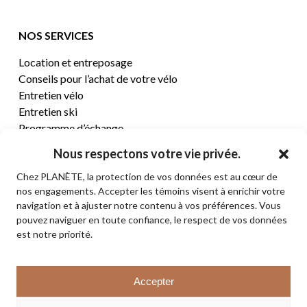
NOS SERVICES
Location et entreposage
Conseils pour l’achat de votre vélo
Entretien vélo
Entretien ski
Programme d’échange
Nous respectons votre vie privée.
CENTRE D’AIDE
Chez PLANÈTE, la protection de vos données est au cœur de
nos engagements. Accepter les témoins visent à enrichir votre
Termes et conditions de vente
navigation et à ajuster notre contenu à vos préférences. Vous
Retours et remboursements
pouvez naviguer en toute confiance, le respect de vos données
Politique de confidentialité
est notre priorité.
Contact
Sous-total:
0,00
$
Accepter
VOIR LE PANIER
© 2026 PLANÈTE CYCLE & SKI. Tous droits réservés.