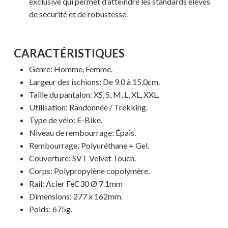
exclusive qui permet d’atteindre les standards élevés
de sécurité et de robustesse.
Votre panier est vide.
CARACTÉRISTIQUES
MAGASINER EN LIGNE
Genre: Homme, Femme.
Largeur des ischions: De 9.0 à 15.0cm.
Taille du pantalon: XS, S, M, L, XL, XXL.
Utilisation: Randonnée / Trekking.
Type de vélo: E-Bike.
Niveau de rembourrage: Épais.
Rembourrage: Polyuréthane + Gel.
Couverture: SVT Velvet Touch.
Corps: Polypropylène copolymère.
Rail: Acier FeC30 Ø 7.1mm
Dimensions: 277 x 162mm.
Poids: 675g.