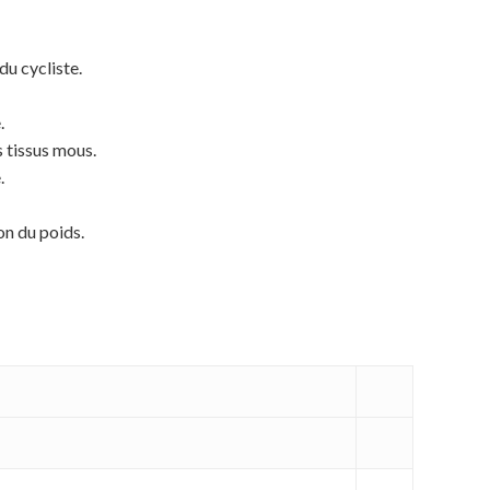
u cycliste.
.
s tissus mous.
.
on du poids.
Votre panier est vide.
MAGASINER EN LIGNE