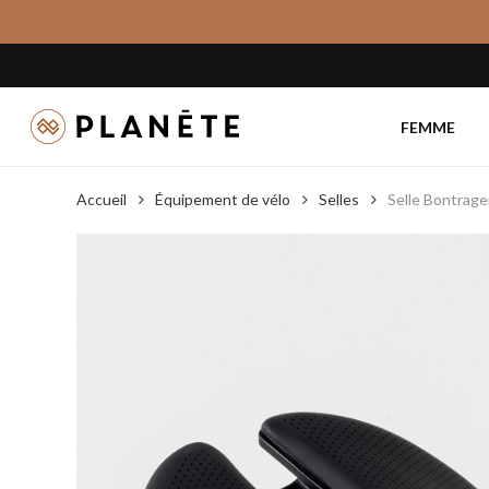
Skip
to
main
content
FEMME
Accueil
Équipement de vélo
Selles
Selle Bontrage