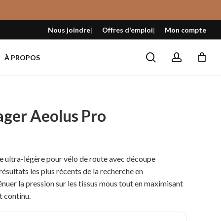
Fermer
le
Nous joindre
Offres d'emploi
Mon compte
panier
search
account
À PROPOS
ager Aeolus Pro
x
tuel
 ultra-légère pour vélo de route avec découpe
 :
 résultats les plus récents de la recherche en
,99 $.
nuer la pression sur les tissus mous tout en maximisant
t continu.