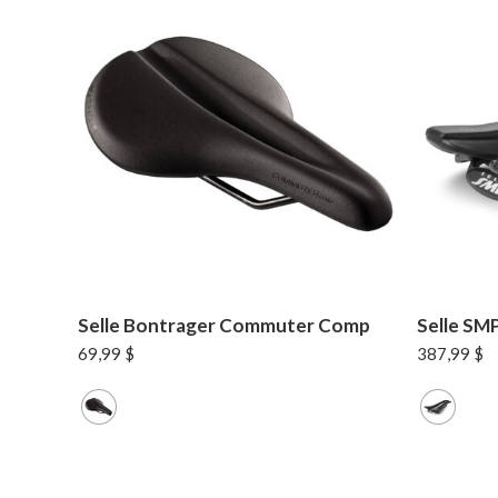
Selle Bontrager Commuter Comp
Selle SM
69,99
$
387,99
$