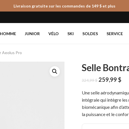
Livraison gratuite sur les commandes de 149 $ et plus
Panier
HOMME
JUNIOR
VÉLO
SKI
SOLDES
SERVICE
r Aeolus Pro
Selle Bontr
Le
Le
259,99
$
324,99
$
prix
pri
initial
ac
Une selle aérodynamique
était :
est
intégrale qui intègre les
324,99 $.
259
biomécanique afin d’atté
la puissance et le confor