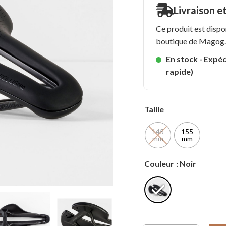
Livraison e
Ce produit est dispo
boutique de Magog
En stock - Expéd
rapide)
Taille
145
155
mm
mm
Couleur
: Noir