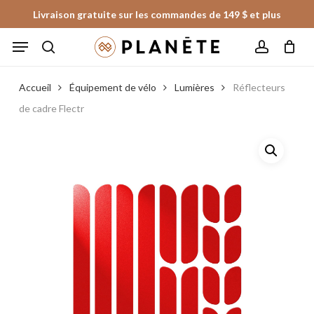
Skip
Livraison gratuite sur les commandes de 149 $ et plus
to
Panier
Fermer
Menu
le
main
panier
search
account
content
Accueil
Équipement de vélo
Lumières
Réflecteurs
de cadre Flectr