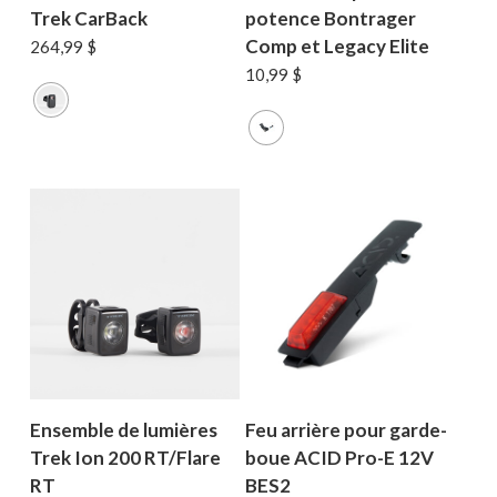
Trek CarBack
potence Bontrager
Comp et Legacy Elite
264,99
$
10,99
$
Ensemble de lumières
Feu arrière pour garde-
Trek Ion 200 RT/Flare
boue ACID Pro-E 12V
RT
BES2