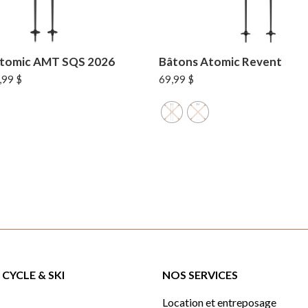
Atomic AMT SQS 2026
Bâtons Atomic Revent
Le
,99
$
69,99
$
x
prix
tial
actuel
it :
est :
99 $.
55,99 $.
CYCLE & SKI
NOS SERVICES
Location et entreposage