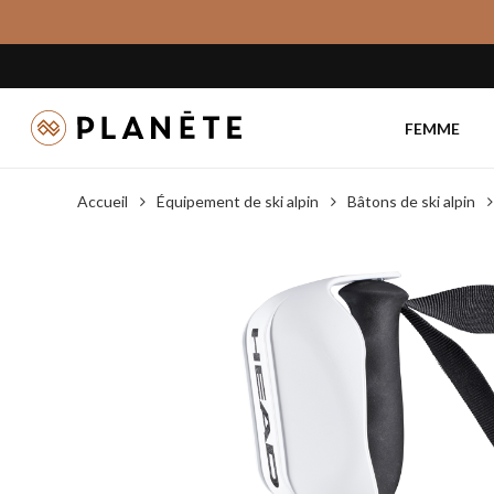
Skip
to
main
content
FEMME
Accueil
Équipement de ski alpin
Bâtons de ski alpin