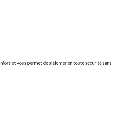
uniors et vous permet de slalomer en toute sécurité sans
Votre panier est vide.
MAGASINER EN LIGNE