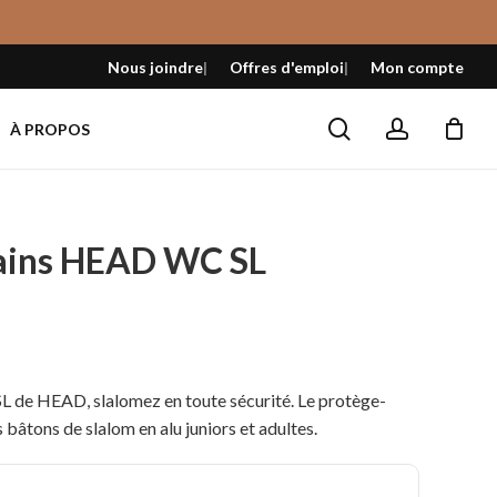
Fermer
le
Nous joindre
Offres d'emploi
Mon compte
panier
search
account
À PROPOS
ains HEAD WC SL
L de HEAD, slalomez en toute sécurité. Le protège-
 bâtons de slalom en alu juniors et adultes.