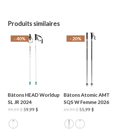
Produits similaires
- 40%
- 20%
Bâtons HEAD Worldup
Bâtons Atomic AMT
SL JR 2024
SQS W Femme 2026
Le
Le
Le
Le
99,99
$
59,99
$
69,99
$
55,99
$
prix
prix
prix
prix
initial
actuel
initial
actuel
était :
est :
était :
est :