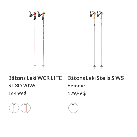
99,99 $.
59,99 $.
69,99 $.
55,99 $.
Bâtons Leki WCR LITE
Bâtons Leki Stella S WS
SL 3D 2026
Femme
164,99
$
129,99
$