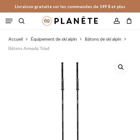
Skip
Livraison gratuite sur les commandes de 149 $ et plus
to
Panier
Fermer
Menu
le
main
panier
search
account
content
Accueil
Équipement de ski alpin
Bâtons de ski alpin
Bâtons Armada Triad