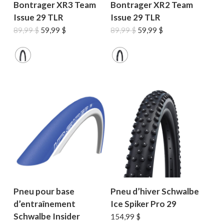
Bontrager XR3 Team
Bontrager XR2 Team
Issue 29 TLR
Issue 29 TLR
Le
Le
Le
Le
89,99
$
59,99
$
89,99
$
59,99
$
prix
prix
prix
prix
initial
actuel
initial
actuel
était :
est :
était :
est :
89,99 $.
59,99 $.
89,99 $.
59,99 $.
Pneu pour base
Pneu d’hiver Schwalbe
d’entraînement
Ice Spiker Pro 29
Schwalbe Insider
154,99
$