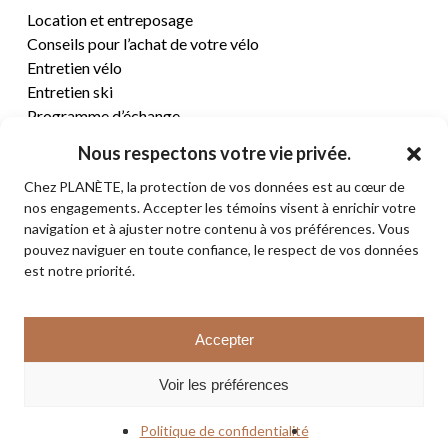
Location et entreposage
Conseils pour l’achat de votre vélo
Entretien vélo
Entretien ski
Programme d’échange
Nous respectons votre vie privée.
CENTRE D’AIDE
Chez PLANÈTE, la protection de vos données est au cœur de
nos engagements. Accepter les témoins visent à enrichir votre
Termes et conditions de vente
navigation et à ajuster notre contenu à vos préférences. Vous
Retours et remboursements
pouvez naviguer en toute confiance, le respect de vos données
Politique de confidentialité
est notre priorité.
Contact
Sous-total:
0,00
$
Accepter
VOIR LE PANIER
© 2026 PLANÈTE CYCLE & SKI. Tous droits réservés.
Voir les préférences
COMMANDER
facebook
instagram
Politique de confidentialité