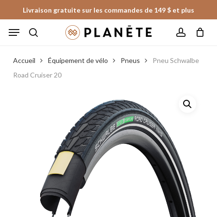
Skip
Livraison gratuite sur les commandes de 149 $ et plus
to
Panier
Fermer
Menu
le
main
panier
search
account
content
Accueil
Équipement de vélo
Pneus
Pneu Schwalbe
Road Cruiser 20