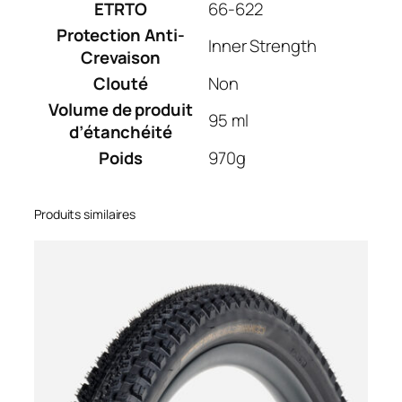
ETRTO
66-622
Protection Anti-
Inner Strength
Crevaison
Clouté
Non
Volume de produit
95 ml
d’étanchéité
Poids
970g
Produits similaires