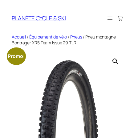
Aller
au
PLANÈTE CYCLE & SKI
contenu
Accueil
/
Équipement de vélo
/
Pneus
/ Pneu montagne
Bontrager XR5 Team Issue 29 TLR
Promo!