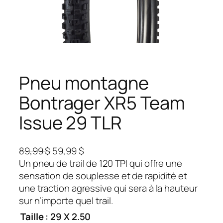
Pneu montagne
Bontrager XR5 Team
Issue 29 TLR
L
L
89,99
$
59,99
$
e
e
Un pneu de trail de 120 TPI qui offre une
p
p
sensation de souplesse et de rapidité et
r
r
une traction agressive qui sera à la hauteur
i
i
sur n’importe quel trail.
x
x
Taille
: 29 X 2.50