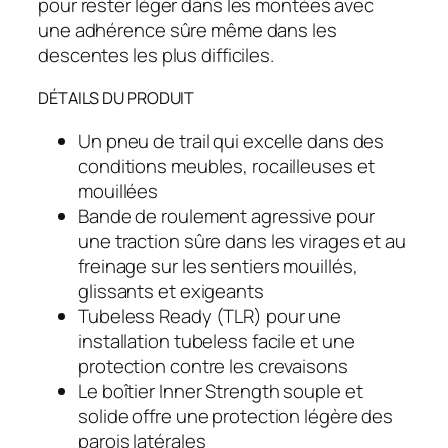
B
pour rester léger dans les montées avec
o
une adhérence sûre même dans les
n
descentes les plus difficiles.
t
DÉTAILS DU PRODUIT
r
a
Un pneu de trail qui excelle dans des
g
conditions meubles, rocailleuses et
e
mouillées
r
Bande de roulement agressive pour
X
une traction sûre dans les virages et au
R
freinage sur les sentiers mouillés,
5
glissants et exigeants
T
Tubeless Ready (TLR) pour une
e
installation tubeless facile et une
a
protection contre les crevaisons
m
Le boîtier Inner Strength souple et
I
solide offre une protection légère des
s
parois latérales