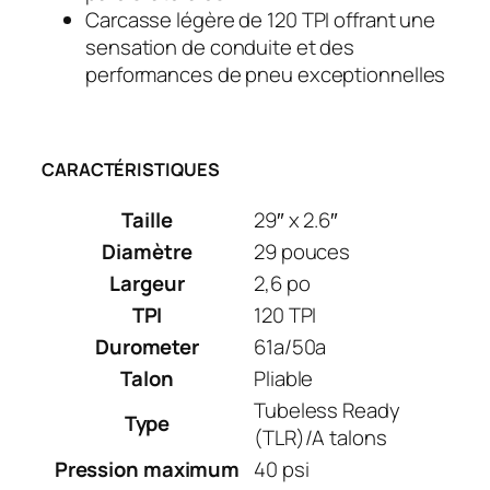
s
Carcasse légère de 120 TPI offrant une
u
sensation de conduite et des
e
performances de pneu exceptionnelles
2
9
T
L
CARACTÉRISTIQUES
R
Taille
29″ x 2.6″
Diamètre
29 pouces
Largeur
2,6 po
TPI
120 TPI
Durometer
61a/50a
Talon
Pliable
Tubeless Ready
Type
(TLR)/A talons
Pression maximum
40 psi