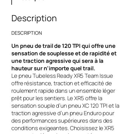
t
9
.
i
t
Description
$
é
.
d
DESCRIPTION
e
P
Un pneu de trail de 120 TPI qui offre une
n
sensation de souplesse et de rapidité et
e
une traction agressive qui sera à la
u
hauteur sur n’importe quel trail.
m
Le pneu Tubeless Ready XR5 Team Issue
o
offre résistance, traction et efficacité de
n
roulement rapide dans un ensemble léger
t
prêt pour les sentiers. Le XR5 offre la
a
sensation souple d’un pneu XC 120 TPI et la
g
traction agressive d’un pneu Enduro pour
n
des performances supérieures dans des
e
conditions exigeantes. Choisissez le XR5