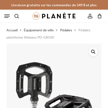
Skip
Livraison gratuite sur les commandes de 149 $ et plus
to
Panier
Fermer
Menu
le
main
panier
search
account
content
Accueil
Équipement de vélo
Pédales
Pédales
plateforme Shimano PD-GR500