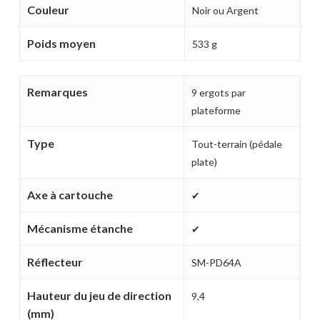
Couleur
Noir ou Argent
Poids moyen
533 g
Votre panier est vide.
Remarques
9 ergots par
MAGASINER EN LIGNE
plateforme
Type
Tout-terrain (pédale
plate)
Axe à cartouche
✔
Mécanisme étanche
✔
Réflecteur
SM-PD64A
Hauteur du jeu de direction
9,4
(mm)