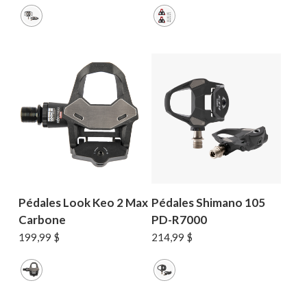
Pédales Look Keo 2 Max
Pédales Shimano 105
Carbone
PD-R7000
199,99
$
214,99
$