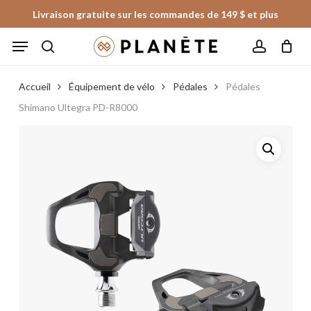
Skip
Livraison gratuite sur les commandes de 149 $ et plus
to
Panier
Fermer
Menu
le
main
panier
search
account
content
Accueil
Équipement de vélo
Pédales
Pédales
Shimano Ultegra PD-R8000