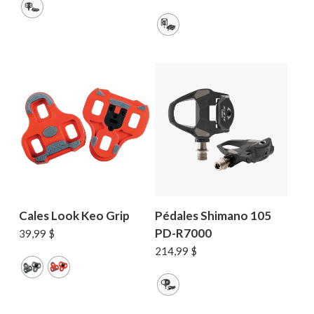
Cales Look Keo Grip
Pédales Shimano 105
PD-R7000
39,99
$
214,99
$