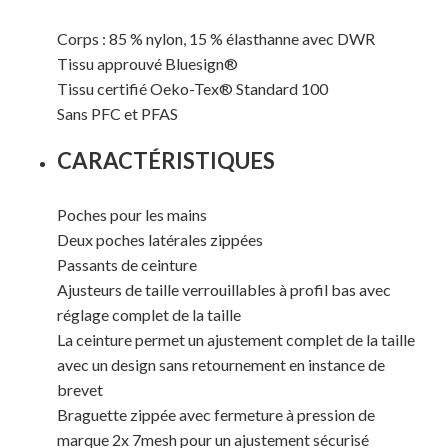
Corps : 85 % nylon, 15 % élasthanne avec DWR
Tissu approuvé Bluesign®
Tissu certifié Oeko-Tex® Standard 100
Sans PFC et PFAS
CARACTÉRISTIQUES
Poches pour les mains
Deux poches latérales zippées
Passants de ceinture
Votre panier est vide.
Ajusteurs de taille verrouillables à profil bas avec
réglage complet de la taille
La ceinture permet un ajustement complet de la taille
MAGASINER EN LIGNE
avec un design sans retournement en instance de
brevet
Braguette zippée avec fermeture à pression de
marque 2x 7mesh pour un ajustement sécurisé