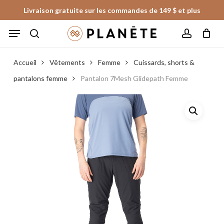
Skip
Livraison gratuite sur les commandes de 149 $ et plus
to
Panier
Fermer
Menu
le
main
panier
search
account
content
Accueil
Vêtements
Femme
Cuissards, shorts &
pantalons femme
Pantalon 7Mesh Glidepath Femme