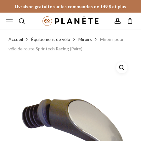
Skip
Livraison gratuite sur les commandes de 149 $ et plus
to
Panier
Fermer
Menu
le
main
panier
search
account
content
Accueil
Équipement de vélo
Miroirs
Miroirs pour
vélo de route Sprintech Racing (Paire)