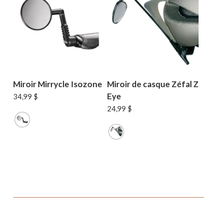
Miroir Mirrycle Isozone
Miroir de casque Zéfal Z
Eye
34,99
$
24,99
$