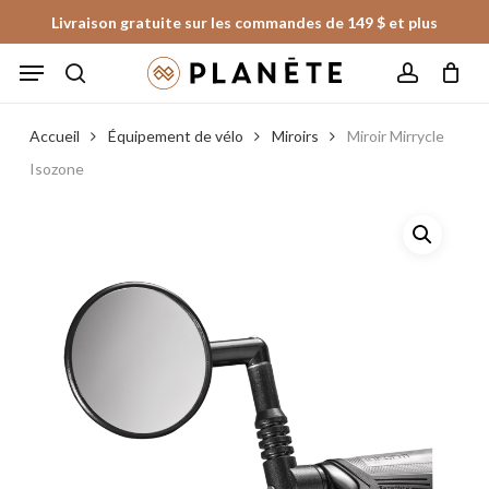
Skip
Livraison gratuite sur les commandes de 149 $ et plus
to
Panier
Fermer
Menu
le
main
panier
search
account
content
Accueil
Équipement de vélo
Miroirs
Miroir Mirrycle
Isozone