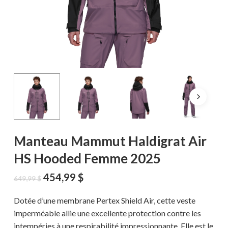
Manteau Mammut Haldigrat Air
HS Hooded Femme 2025
Le
Le
454,99
$
649,99
$
prix
prix
initial
actuel
Dotée d’une membrane Pertex Shield Air, cette veste
était :
est :
imperméable allie une excellente protection contre les
649,99 $.
454,99 $.
intempéries à une respirabilité impressionnante. Elle est le