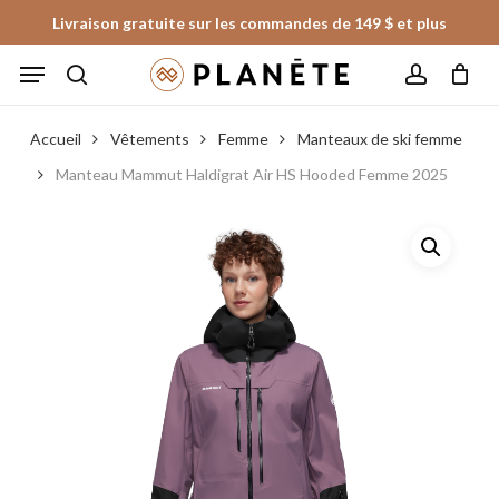
Skip
Livraison gratuite sur les commandes de 149 $ et plus
to
Panier
Fermer
Menu
le
main
panier
search
account
content
Accueil
Vêtements
Femme
Manteaux de ski femme
Manteau Mammut Haldigrat Air HS Hooded Femme 2025