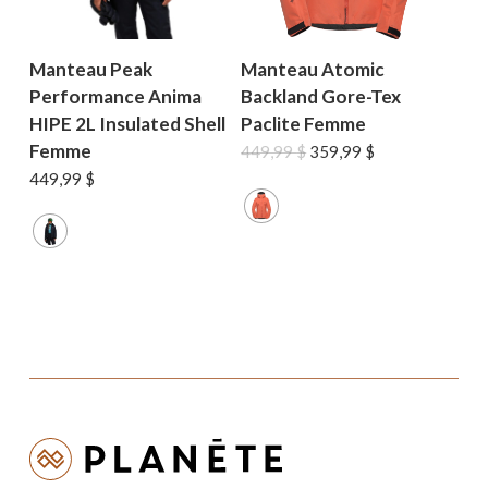
Manteau Peak
Manteau Atomic
Performance Anima
Backland Gore-Tex
HIPE 2L Insulated Shell
Paclite Femme
Femme
Le
Le
449,99
$
359,99
$
prix
prix
449,99
$
initial
actuel
était :
est :
449,99 $.
359,99 $.