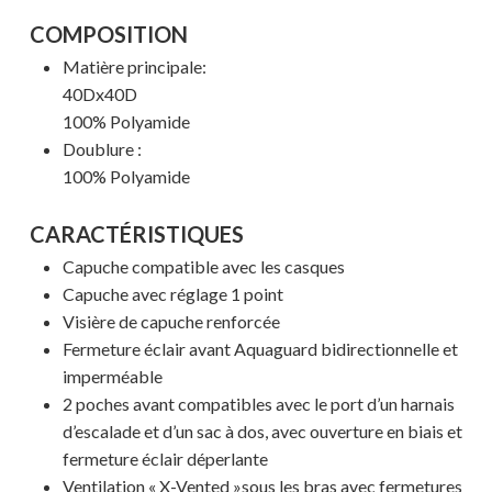
COMPOSITION
Matière principale:
40Dx40D
100% Polyamide
Doublure :
100% Polyamide
CARACTÉRISTIQUES
Capuche compatible avec les casques
Capuche avec réglage 1 point
Visière de capuche renforcée
Fermeture éclair avant Aquaguard bidirectionnelle et
imperméable
2 poches avant compatibles avec le port d’un harnais
d’escalade et d’un sac à dos, avec ouverture en biais et
fermeture éclair déperlante
Votre panier est vide.
Ventilation « X-Vented »sous les bras avec fermetures