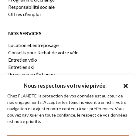
Responsabilité sociale
Offres d’emploi
NOS SERVICES
Location et entreposage
Conseils pour l’achat de votre vélo
Entretien vélo
Entretien ski
Programme d’échange
Nous respectons votre vie privée.
CENTRE D’AIDE
Chez PLANÈTE, la protection de vos données est au cœur de
nos engagements. Accepter les témoins visent à enrichir votre
Termes et conditions de vente
navigation et à ajuster notre contenu à vos préférences. Vous
Retours et remboursements
pouvez naviguer en toute confiance, le respect de vos données
Politique de confidentialité
est notre priorité.
Contact
Sous-total:
0,00
$