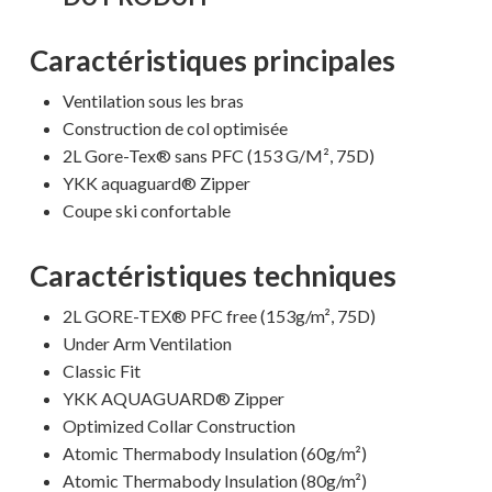
Caractéristiques principales
Ventilation sous les bras
Construction de col optimisée
2L Gore-Tex® sans PFC (153 G/M², 75D)
YKK aquaguard® Zipper
Coupe ski confortable
Caractéristiques techniques
Votre panier est vide.
2L GORE-TEX® PFC free (153g/m², 75D)
Under Arm Ventilation
MAGASINER EN LIGNE
Classic Fit
YKK AQUAGUARD® Zipper
Optimized Collar Construction
Atomic Thermabody Insulation (60g/m²)
Atomic Thermabody Insulation (80g/m²)