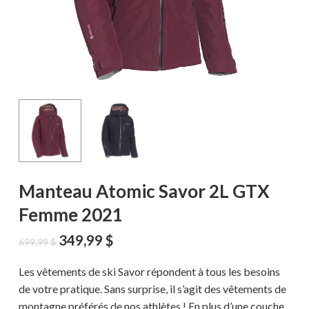
Manteau Atomic Savor 2L GTX
Femme 2021
Le
Le
349,99
$
699,99
$
prix
prix
initial
actuel
Les vêtements de ski Savor répondent à tous les besoins
était :
est :
de votre pratique. Sans surprise, il s’agit des vêtements de
699,99 $.
349,99 $.
montagne préférés de nos athlètes ! En plus d’une couche