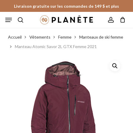
Skip
Livraison gratuite sur les commandes de 149 $ et plus
to
Panier
Fermer
Menu
le
main
panier
search
account
content
Accueil
Vêtements
Femme
Manteaux de ski femme
Manteau Atomic Savor 2L GTX Femme 2021