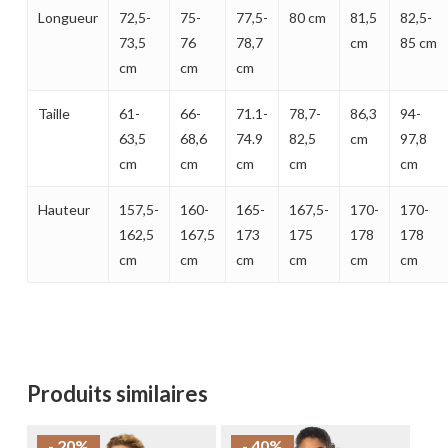
Longueur
72,5-
75-
77,5-
80 cm
81,5
82,5-
73,5
76
78,7
cm
85 cm
cm
cm
cm
Taille
61-
66-
71.1-
78,7-
86,3
94-
63,5
68,6
74.9
82,5
cm
97,8
cm
cm
cm
cm
cm
Hauteur
157,5-
160-
165-
167,5-
170-
170-
162,5
167,5
173
175
178
178
cm
cm
cm
cm
cm
cm
Produits similaires
- 20%
- 40%