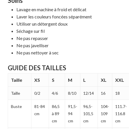
Soins
Lavage en machine à froid et délicat
Laver les couleurs foncées séparément
Utiliser un détergent doux
Séchage sur fil
Ne pas repasser
Ne pas javelliser
Ne pas nettoyer à sec
Votre panier est vide.
GUIDE DES TAILLES
MAGASINER EN LIGNE
Taille
XS
S
M
L
XL
XXL
Taille
0/2
4/6
8/10
12/14
16
18
Buste
81-84
86,5
91,5-
96,5-
104-
111.7-
cm
à 89
94
101,5
109
116.8
cm
cm
cm
cm
cm