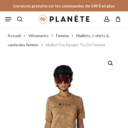
Skip
Livraison gratuite sur les commandes de 149 $ et plus
to
Panier
Fermer
Menu
le
main
panier
search
account
content
Accueil
Vêtements
Femme
Maillots, t-shirts &
camisoles femme
Maillot Fox Ranger Tru Dri Femme