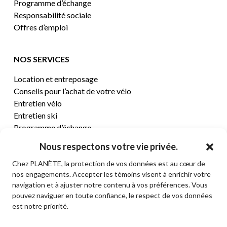
Programme d’échange
Responsabilité sociale
Offres d’emploi
NOS SERVICES
Location et entreposage
Conseils pour l’achat de votre vélo
Entretien vélo
Entretien ski
Programme d’échange
Nous respectons votre vie privée.
CENTRE D’AIDE
Chez PLANÈTE, la protection de vos données est au cœur de
nos engagements. Accepter les témoins visent à enrichir votre
Termes et conditions de vente
navigation et à ajuster notre contenu à vos préférences. Vous
Retours et remboursements
pouvez naviguer en toute confiance, le respect de vos données
Politique de confidentialité
est notre priorité.
Contact