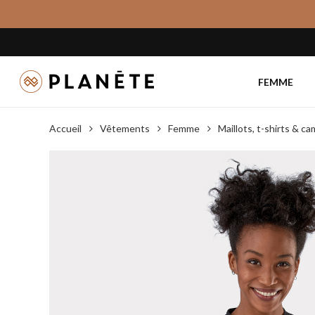
Skip
to
main
content
FEMME
Accueil
Vêtements
Femme
Maillots, t-shirts & c