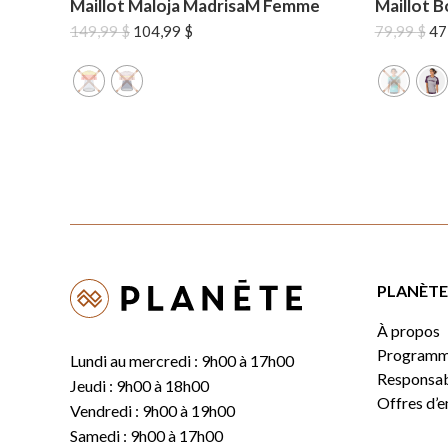
Maillot Maloja MadrisaM Femme
Maillot 
Le
Le
Le
149,99
$
104,99
$
79,99
$
47
prix
prix
pri
initial
actuel
ini
était :
est :
éta
149,99 $.
104,99 $.
79,
PLANÈTE 
À propos
Programm
Lundi au mercredi : 9h00 à 17h00
Responsabi
Jeudi : 9h00 à 18h00
Offres d’
Vendredi : 9h00 à 19h00
Samedi : 9h00 à 17h00