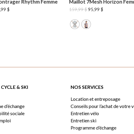
Bontrager Rhythm Femme
Maillot 7Mesh Horizon Fe
Le
Le
Le
,99
$
159,99
$
95,99
$
x
prix
prix
prix
tial
actuel
initial
actuel
it :
est :
était :
est :
99 $.
47,99 $.
159,99 $.
95,99 $.
CYCLE & SKI
NOS SERVICES
Location et entreposage
e d’échange
Conseils pour l’achat de votre 
lité sociale
Entretien vélo
emploi
Entretien ski
Programme d’échange