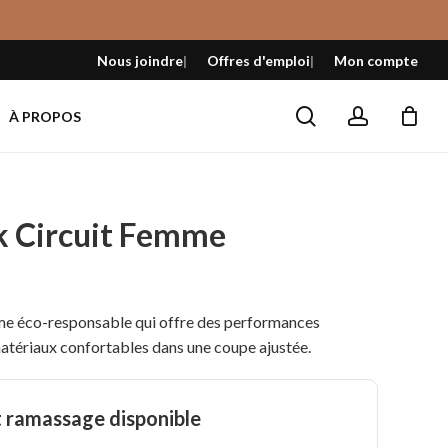
Fermer
le
Nous joindre
Offres d'emploi
Mon compte
panier
search
account
À PROPOS
ek Circuit Femme
el
me éco-responsable qui offre des performances
atériaux confortables dans une coupe ajustée.
9 $.
t ramassage disponible