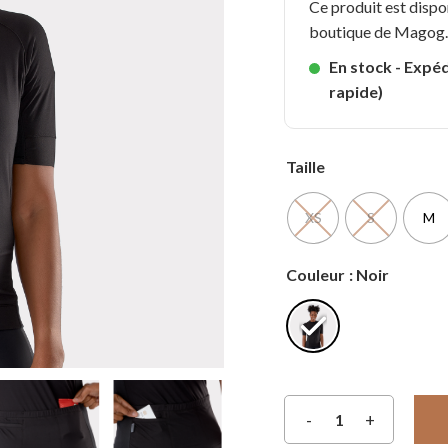
Ce produit est dispo
boutique de Magog
En stock - Expéd
rapide)
Taille
XS
S
M
Couleur
: Noir