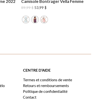
mme 2022
Camisole Bontrager Vella Femme
Le
Le
89,99
$
53,99
$
prix
prix
initial
actuel
était :
est :
89,99 $.
53,99 $.
CENTRE D’AIDE
Termes et conditions de vente
vélo
Retours et remboursements
Politique de confidentialité
Contact