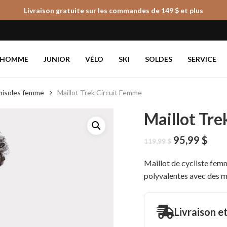
Livraison gratuite sur les commandes de 149 $ et plus
Panier
HOMME
JUNIOR
VÉLO
SKI
SOLDES
SERVICE
amisoles femme
Maillot Trek Circuit Femme
Maillot Tr
Le
Le
95,99
$
119,99
$
prix
prix
initial
actu
Maillot de cycliste fem
était :
est :
polyvalentes avec des m
119,99 $.
95,9
Livraison e