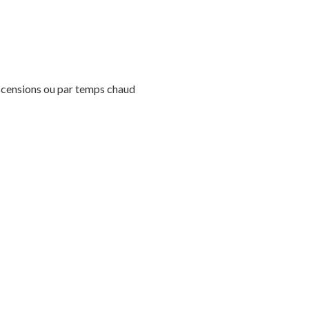
Votre panier est vide.
 ascensions ou par temps chaud
MAGASINER EN LIGNE