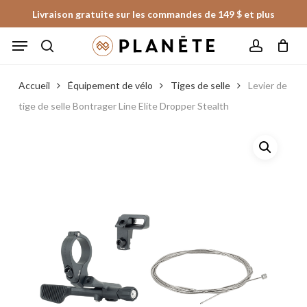
Skip
Livraison gratuite sur les commandes de 149 $ et plus
to
Panier
Fermer
Menu
le
main
panier
search
account
content
Accueil
Équipement de vélo
Tiges de selle
Levier de
tige de selle Bontrager Line Elite Dropper Stealth