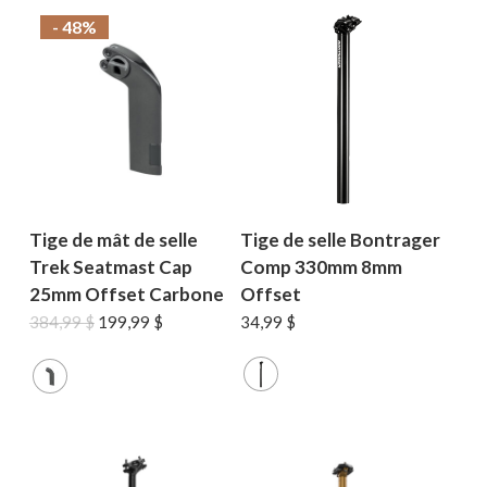
- 48%
Tige de mât de selle
Tige de selle Bontrager
Trek Seatmast Cap
Comp 330mm 8mm
25mm Offset Carbone
Offset
Le
Le
384,99
$
199,99
$
34,99
$
prix
prix
initial
actuel
était :
est :
384,99 $.
199,99 $.