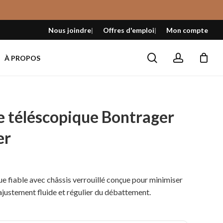
Fermer
le
Nous joindre
Offres d'emploi
Mon compte
panier
search
account
À PROPOS
le téléscopique Bontrager
er
ue fiable avec châssis verrouillé conçue pour minimiser
n ajustement fluide et régulier du débattement.