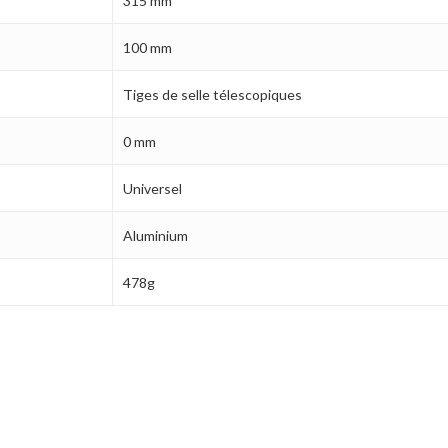
315 mm
100 mm
Tiges de selle télescopiques
0 mm
Universel
Aluminium
478g