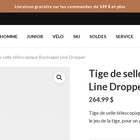
Livraison gratuite sur les commandes de 149 $ et plus
Panier
HOMME
JUNIOR
VÉLO
SKI
SOLDES
SERVICE
e selle téléscopique Bontrager Line Dropper
Tige de sel
Line Dropp
264,99
$
Tige de selle télescopiq
le jeu de la tige, pour u