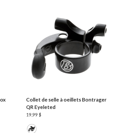
Fox
Collet de selle à oeillets Bontrager
QR Eyeleted
19,99
$