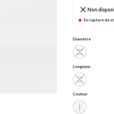
Non dispon
En rupture de s
Diamètre
34.9
mm
Longueur
100
mm
Couleur