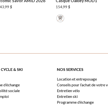
tomic Savor AMID 2026
Casque Oakley MOD1
e
Le
43,99
$
154,99
$
rix
prix
itial
actuel
ait :
est :
79,99 $.
143,99 $.
CYCLE & SKI
NOS SERVICES
Location et entreposage
e d’échange
Conseils pour l’achat de votre 
lité sociale
Entretien vélo
emploi
Entretien ski
Programme d’échange