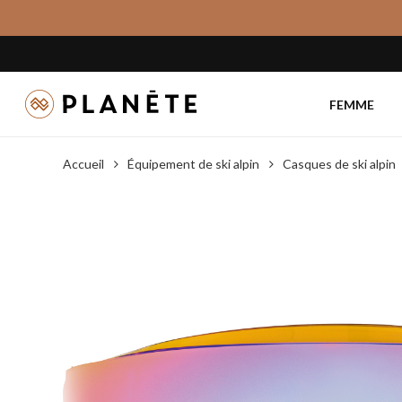
Skip
to
main
content
FEMME
Accueil
Équipement de ski alpin
Casques de ski alpin