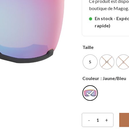
Ce produit est dispo
boutique de Magog
En stock - Expéd
rapide)
Taille
S
M
L
Couleur
: Jaune/Bleu