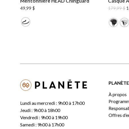
Mentonnière HEAD Chinguard
Casque A
L
49,99
$
179,99
$
1
p
in
ét
1
PLANÈTE 
À propos
Programm
Lundi au mercredi : 9h00 à 17h00
Responsabi
Jeudi : 9h00 à 18h00
Offres d’
Vendredi : 9h00 à 19h00
Samedi : 9h00 à 17h00