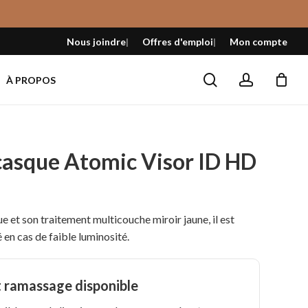
Fermer
le
Nous joindre
Offres d'emploi
Mon compte
panier
search
account
À PROPOS
 casque Atomic Visor ID HD
 et son traitement multicouche miroir jaune, il est
 en cas de faible luminosité.
t ramassage disponible