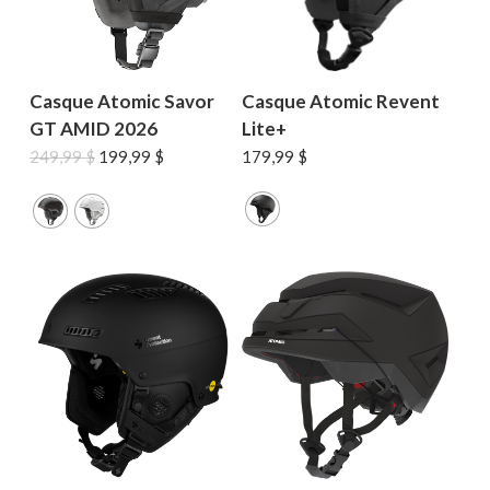
Casque Atomic Savor
Casque Atomic Revent
GT AMID 2026
Lite+
Le
Le
249,99
$
199,99
$
179,99
$
prix
prix
initial
actuel
était :
est :
249,99 $.
199,99 $.