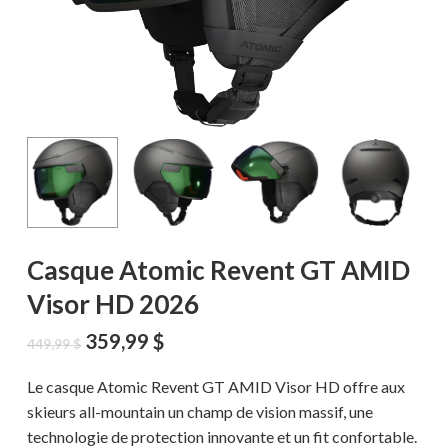
Casque Atomic Revent GT AMID
Visor HD 2026
Le
Le
359,99
$
449,99
$
prix
prix
initial
actuel
Le casque Atomic Revent GT AMID Visor HD offre aux
était :
est :
skieurs all-mountain un champ de vision massif, une
449,99 $.
359,99 $.
technologie de protection innovante et un fit confortable.