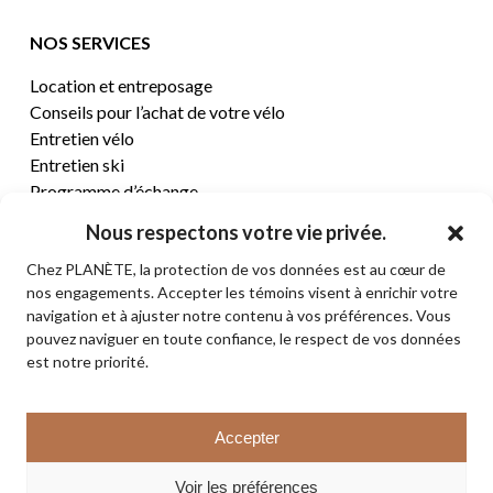
NOS SERVICES
Location et entreposage
Conseils pour l’achat de votre vélo
Entretien vélo
Entretien ski
Programme d’échange
Nous respectons votre vie privée.
CENTRE D’AIDE
Chez PLANÈTE, la protection de vos données est au cœur de
nos engagements. Accepter les témoins visent à enrichir votre
Termes et conditions de vente
navigation et à ajuster notre contenu à vos préférences. Vous
Retours et remboursements
pouvez naviguer en toute confiance, le respect de vos données
Politique de confidentialité
est notre priorité.
Contact
Sous-total:
0,00
$
Accepter
VOIR LE PANIER
© 2026 PLANÈTE CYCLE & SKI. Tous droits réservés.
Voir les préférences