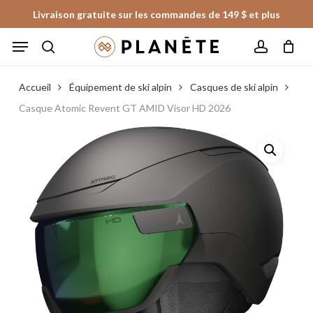
Skip
Livraison gratuite sur les commandes de 149 $ et plus
to
Panier
Fermer
Menu
le
main
panier
search
account
content
Accueil
Équipement de ski alpin
Casques de ski alpin
Casque Atomic Revent GT AMID Visor HD 2026