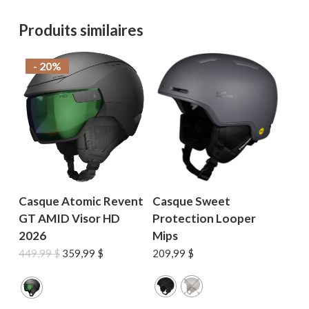
Produits similaires
- 20%
Casque Atomic Revent
Casque Sweet
GT AMID Visor HD
Protection Looper
2026
Mips
Le
Le
449,99
$
359,99
$
209,99
$
prix
prix
initial
actuel
était :
est :
449,99 $.
359,99 $.