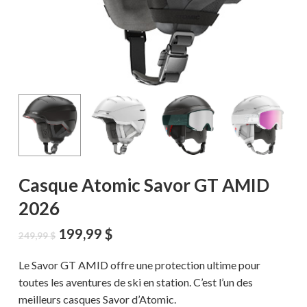
Casque Atomic Savor GT AMID
2026
Le
Le
199,99
$
249,99
$
prix
prix
initial
actuel
Le Savor GT AMID offre une protection ultime pour
était :
est :
toutes les aventures de ski en station. C’est l’un des
249,99 $.
199,99 $.
meilleurs casques Savor d’Atomic.