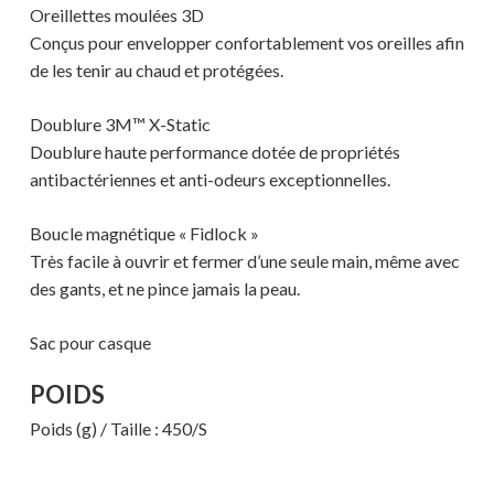
Oreillettes moulées 3D
Conçus pour envelopper confortablement vos oreilles afin
de les tenir au chaud et protégées.
Votre panier est vide.
Doublure 3M™ X-Static
MAGASINER EN LIGNE
Doublure haute performance dotée de propriétés
antibactériennes et anti-odeurs exceptionnelles.
Boucle magnétique « Fidlock »
Très facile à ouvrir et fermer d’une seule main, même avec
des gants, et ne pince jamais la peau.
Sac pour casque
POIDS
Poids (g) / Taille : 450/S