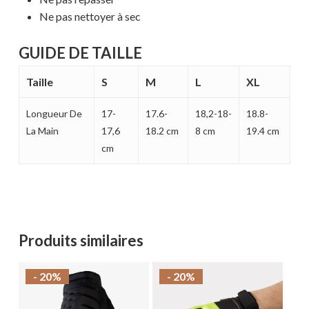
MAGASINER EN LIGNE
Ne pas nettoyer à sec
GUIDE DE TAILLE
Taille
S
M
L
XL
Longueur De
17-
17.6-
18,2-18-
18.8-
La Main
17,6
18.2 cm
8 cm
19.4 cm
cm
Produits similaires
- 20%
- 20%