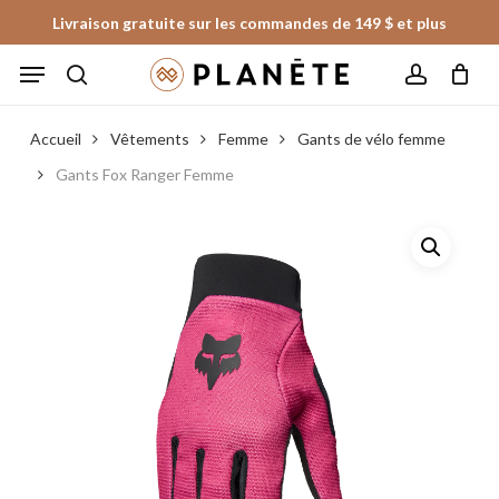
Skip
Livraison gratuite sur les commandes de 149 $ et plus
to
Panier
Fermer
Menu
le
main
panier
search
account
content
Accueil
Vêtements
Femme
Gants de vélo femme
Gants Fox Ranger Femme