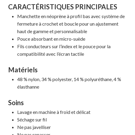
CARACTÉRISTIQUES PRINCIPALES
Manchette en néoprène à profil bas avec système de
fermeture à crochet et boucle pour un ajustement
haut de gamme et personnalisable
Pouce absorbant en micro-suède
Fils conducteurs sur l’index et le pouce pour la
compatibilité avec l’écran tactile
Matériels
48 % nylon, 34 % polyester, 14 % polyuréthane, 4 %
élasthanne
Soins
Lavage en machine à froid et délicat
Séchage sur fil
Votre panier est vide.
Ne pas javelliser
Ne pas repasser