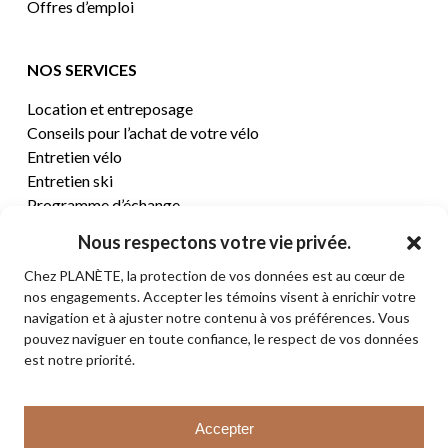
Offres d’emploi
NOS SERVICES
Location et entreposage
Conseils pour l’achat de votre vélo
Entretien vélo
Entretien ski
Programme d’échange
Nous respectons votre vie privée.
CENTRE D’AIDE
Chez PLANÈTE, la protection de vos données est au cœur de
nos engagements. Accepter les témoins visent à enrichir votre
Termes et conditions de vente
navigation et à ajuster notre contenu à vos préférences. Vous
Retours et remboursements
pouvez naviguer en toute confiance, le respect de vos données
Politique de confidentialité
est notre priorité.
Contact
Sous-total:
0,00
$
Accepter