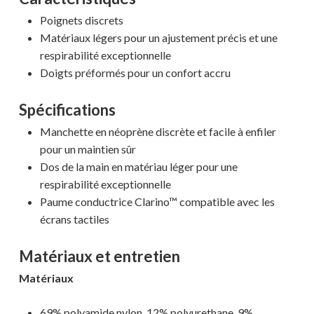
Poignets discrets
Matériaux légers pour un ajustement précis et une
respirabilité exceptionnelle
Doigts préformés pour un confort accru
Spécifications
Manchette en néoprène discrète et facile à enfiler
pour un maintien sûr
Dos de la main en matériau léger pour une
respirabilité exceptionnelle
Paume conductrice Clarino™ compatible avec les
écrans tactiles
Matériaux et entretien
Matériaux
Votre panier est vide.
69% polyamide nylon, 12% polyurethane, 9%