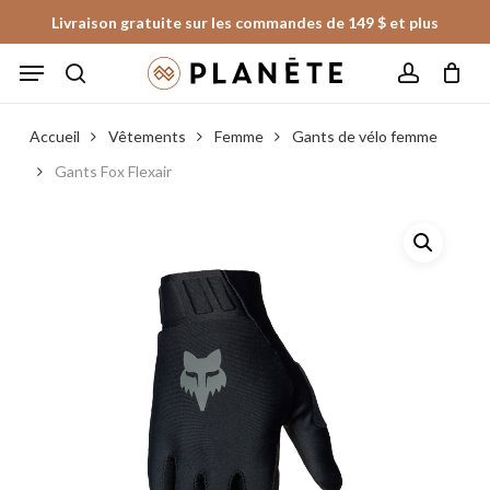
Skip
Livraison gratuite sur les commandes de 149 $ et plus
to
Panier
Fermer
Menu
le
main
panier
search
account
content
Accueil
Vêtements
Femme
Gants de vélo femme
Gants Fox Flexair