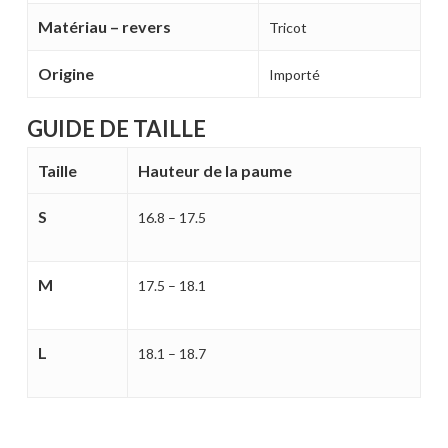
Matériau – revers
Tricot
Votre panier est vide.
Origine
Importé
MAGASINER EN LIGNE
GUIDE DE TAILLE
Taille
Hauteur de la paume
S
16.8 – 17.5
M
17.5 – 18.1
L
18.1 – 18.7