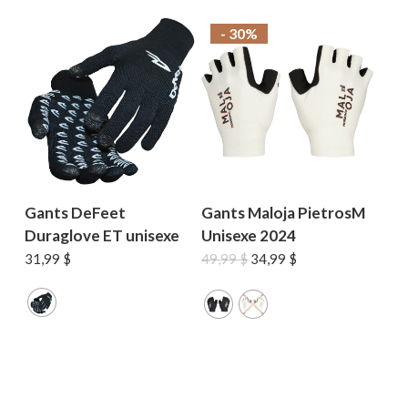
- 30%
Gants DeFeet
Gants Maloja PietrosM
Duraglove ET unisexe
Unisexe 2024
Le
Le
31,99
$
49,99
$
34,99
$
prix
prix
initial
actuel
était :
est :
49,99 $.
34,99 $.