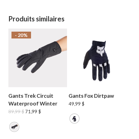
Produits similaires
- 20%
Gants Trek Circuit
Gants Fox Dirtpaw
Waterproof Winter
49,99
$
Le
Le
89,99
$
71,99
$
prix
prix
initial
actuel
était :
est :
89,99 $.
71,99 $.