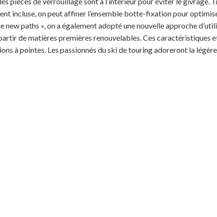
les pièces de verrouillage sont à l’intérieur pour éviter le givrage. 
nt incluse, on peut affiner l’ensemble botte-fixation pour optimiser
e new paths », on a également adopté une nouvelle approche d’utili
partir de matières premières renouvelables. Ces caractéristiques et 
ns à pointes. Les passionnés du ski de touring adoreront la légèreté 