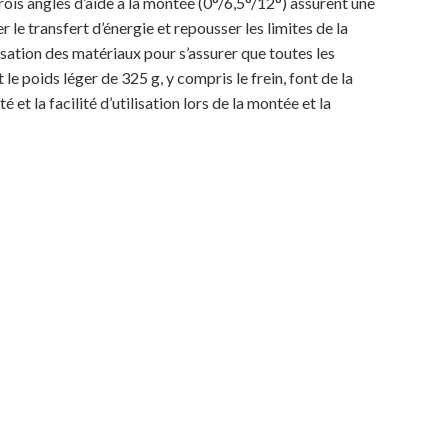
Trois angles d’aide à la montée (0°/6,5°/12°) assurent une
 le transfert d’énergie et repousser les limites de la
sation des matériaux pour s’assurer que toutes les
le poids léger de 325 g, y compris le frein, font de la
et la facilité d’utilisation lors de la montée et la
Votre panier est vide.
MAGASINER EN LIGNE