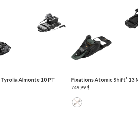
 Tyrolia Almonte 10 PT
Fixations Atomic Shift² 13
749,99
$