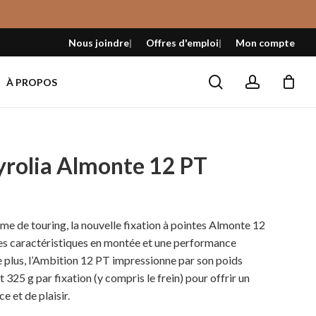
Fermer
le
Nous joindre
Offres d'emploi
Mon compte
panier
search
account
À PROPOS
yrolia Almonte 12 PT
e de touring, la nouvelle fixation à pointes Almonte 12
es caractéristiques en montée et une performance
e plus, l’Ambition 12 PT impressionne par son poids
325 g par fixation (y compris le frein) pour offrir un
 et de plaisir.