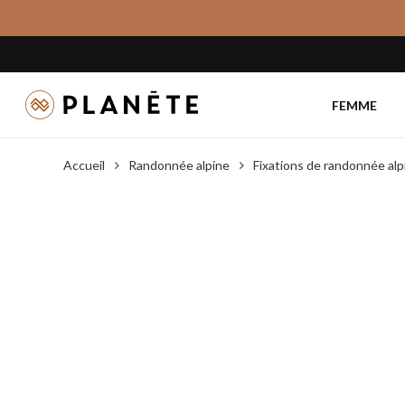
Skip
to
main
content
FEMME
Accueil
Randonnée alpine
Fixations de randonnée alp