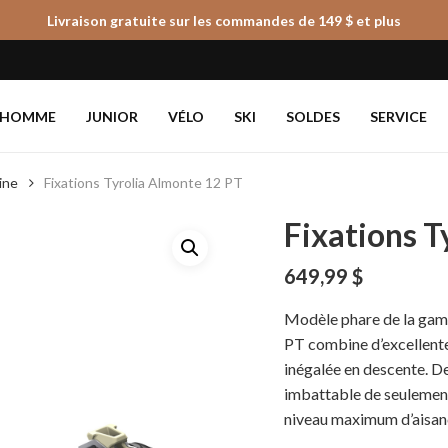
Livraison gratuite sur les commandes de 149 $ et plus
Panier
HOMME
JUNIOR
VÉLO
SKI
SOLDES
SERVICE
ine
Fixations Tyrolia Almonte 12 PT
Fixations T
649,99
$
Modèle phare de la gamm
PT combine d’excellent
inégalée en descente. D
imbattable de seulement 
niveau maximum d’aisance