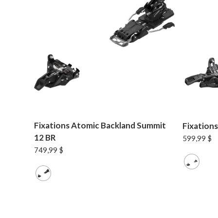
Fixations Atomic Backland Summit
Fixations
12 BR
599,99
$
749,99
$