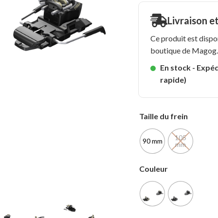
Livraison e
Ce produit est dispo
boutique de Magog
En stock - Expéd
rapide)
Taille du frein
105
90 mm
mm
Couleur