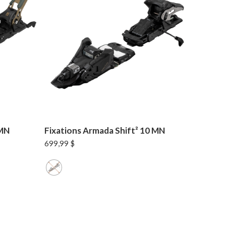
 MN
Fixations Armada Shift² 10 MN
699,99
$